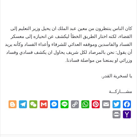
كان الناس ينتظرون من معين عبد الملك ان يحيل وزير التعليم إلى
القضاء، لكنه اختار الطريق الخطأ ليكشف عن انحيازه إلى معسكر
الفساد والفاسدين وموقفه العدائي للشرفاء وأعداء الفساد وكأنه يريد
أن يقول: نحن بالمرصاد لكل شريف يحاول ان يكشف فسادي وفساد
وزرائي او يمنعنا من مواصلة فسادنا.
يا لسخرية القدر.
مشــــاركـــة
B
T
W
G
M
L
C
W
P
E
T
F
l
e
e
m
e
i
o
h
i
m
w
a
P
Y
o
l
C
a
s
n
p
a
n
a
i
c
r
a
g
e
h
i
s
e
y
t
t
i
t
e
i
h
g
g
a
l
e
L
s
e
l
t
b