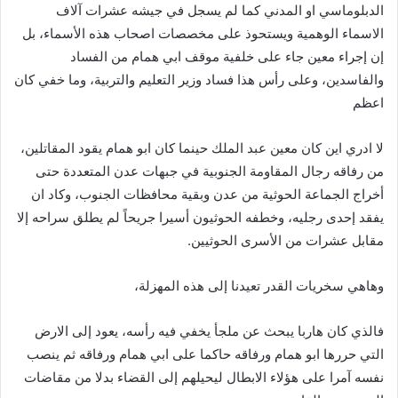
الدبلوماسي او المدني كما لم يسجل في جيشه عشرات آلاف
الاسماء الوهمية ويستحوذ على مخصصات اصحاب هذه الأسماء، بل
إن إجراء معين جاء على خلفية موقف ابي همام من الفساد
والفاسدين، وعلى رأس هذا فساد وزير التعليم والتربية، وما خفي كان
اعظم
لا ادري اين كان معين عبد الملك حينما كان ابو همام يقود المقاتلين،
من رفاقه رجال المقاومة الجنوبية في جبهات عدن المتعددة حتى
أخراج الجماعة الحوثية من عدن وبقية محافظات الجنوب، وكاد ان
يفقد إحدى رجليه، وخطفه الحوثيون أسيرا جريحاً لم يطلق سراحه إلا
مقابل عشرات من الأسرى الحوثيين.
وهاهي سخريات القدر تعيدنا إلى هذه المهزلة،
فالذي كان هاربا يبحث عن ملجأ يخفي فيه رأسه، يعود إلى الارض
التي حررها ابو همام ورفاقه حاكما على ابي همام ورفاقه ثم ينصب
نفسه آمرا على هؤلاء الابطال ليحيلهم إلى القضاء بدلا من مقاضات