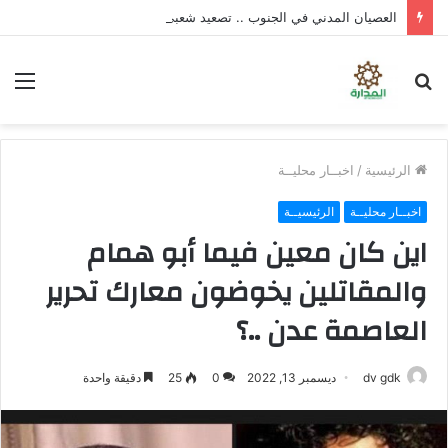
العصيان المدني في الجنوب .. تصعيد شعبي واسع لتوفير الخدمات ورفض سياسات الوصاية
بحث
الق
عن
الرئيسية
/
اخبــار محليــة
اخبــار محليــة
الرئيسيــة
اين كان معين فيما أبو همام
والمقاتلين يخوضون معارك تحرير
العاصمة عدن ..؟
dv gdk
ديسمبر 13, 2022
0
25
دقيقة واحدة