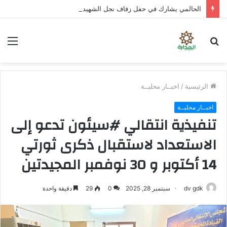
الحالمي يشارك في حفل زفاف نجل الشهيد علي قاسم شريبة ويؤكد الوفاء لتضحيات الشهداء
بحث
الق
عن
الرئيسية
/
اخبــار محليــة
اخبــار محليــة
تنفيذية انتقالي #سيئون تدعو إلى
الاستعداد لاستقبال ذكرى ثورتي
14 أكتوبر و 30 نوفمبر المجيدتين
dv gdk
سبتمبر 28, 2025
0
29
دقيقة واحدة