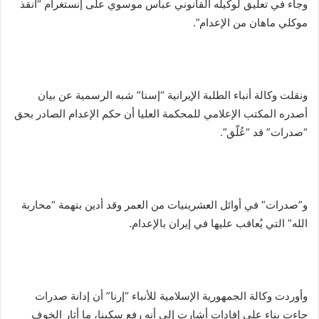
وجاء في تعليق لوكيله القانوني عباس موسوي على إنستغرام “أُنقذ
موكلي ماهان من الإعدام”.
ونقلت وكالة أنباء الطلبة الإيرانية “إسنا” شبه الرسمية عن بيان
أصدره المكتب الإعلامي للمحكمة العليا أن حكم الإعدام الصادر بحق
“صدرات” قد “عُلّق”.
و”صدرات” في أوائل العشرينيات من العمر وقد أدين بتهمة “محاربة
الله” التي يُعاقب عليها في إيران بالإعدام.
وأوردت وكالة الجمهورية الإسلامية للأنباء “إرنا” أن إدانة صدرات
جاءت بناء على إفادات أشارت إلى أنه رفع سكينا، ما أثار الخوف