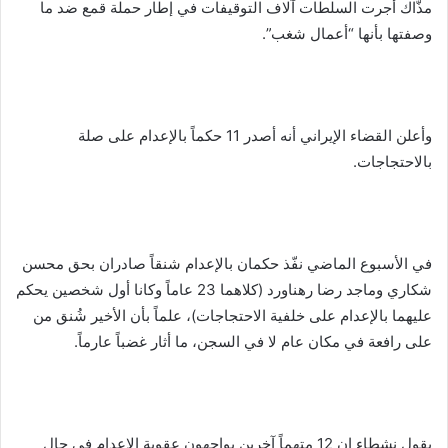
مذّاك أجرت السلطات آلاف التوقيفات في إطار حملة قمع ضد ما
وصفتها بأنها “أعمال شغب”.
وأعلن القضاء الإيراني أنه أصدر 11 حكماً بالإعدام على صلة
بالاحتجاجات.
في الأسبوع الماضي نفّذ حكمان بالإعدام شنقاً صادران بحق محسن
شكاري وماجد رضا رهناورد (كلاهما 23 عاماً وكانا أول شخصين يحكم
عليهما بالإعدام على خلفية الاحتجاجات)، علماً بأن الأخير شُنق من
على رافعة في مكان عام لا في السجن، ما أثار غضباً عارماً.
يقول نشطاء إن 12 متهماً آخرين يواجهون عقوبة الإعدام في حال