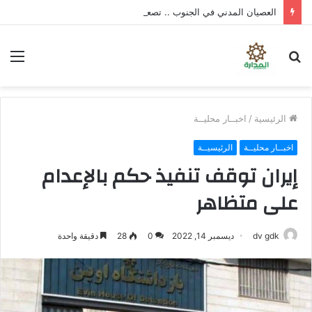
العصيان المدني في الجنوب .. تصعيد شعبي واسع لتوفير الخدمات ورفض سياسات الوصاية
بحث
الق
عن
الرئيسية
/
اخبــار محليــة
اخبــار محليــة
الرئيسيــة
إيران توقف تنفيذ حكم بالإعدام
على متظاهر
dv gdk
ديسمبر 14, 2022
0
28
دقيقة واحدة