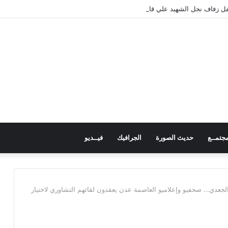
 زفاف نجل الشهيد علي قاسم شريبة ويؤكد الوفاء لتضحيات الشهداء
جتمــع
حديث الصورة
الجرافيك
فيــديو
الجعدي… صحفيو وإعلاميو العاصمة عدن يعقدون لقائهم التشاوري لاختيار