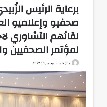
برعاية الرئيس الزُب
صحفيو وإعلاميو ال
لقائهم التشاوري لاخ
لمؤتمر الصحفيين وال
dv gdk
ديسمبر 16, 2022