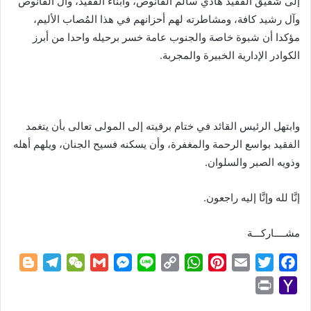
إلى شقيق الفقيد هادي سالم الفانوص، وأبناء الفقيد، وآل الفانوص
وآل رشيد كافة، ومشاطرته لهم أحزانهم في هذا المُصاب الأليم،
مؤكدا أن شبوة خاصة والجنوب عامة خسر برحيله واحدا من أبرز
الكوادر الإدارية الخبيرة والمجربة.
وابتهل الرئيس القائد في ختام برقيته إلى المولى تعالى بأن يتغمد
الفقيد بواسع الرحمة والمغفرة، وأن يسكنه فسيح الجنان، ويلهم أهله
وذويه الصبر والسلوان.
إنَّا لله وإنَّا إليه راجعون.
مشــــاركـــة
B
T
W
G
M
L
C
W
P
E
T
F
l
e
e
m
e
i
o
h
i
m
w
a
P
Y
o
l
C
a
s
n
p
a
n
a
i
c
r
a