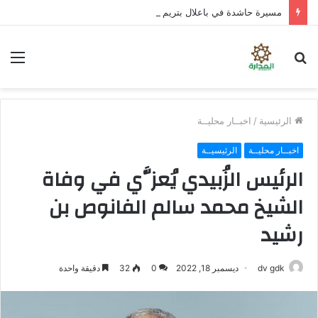
مسيرة حاشدة في باعلال بتريم تجدد التأكيد على مواصلة التصعيد الشعبي السلمي
بحث
الق
عن
الرئيسية
/
اخبــار محليــة
اخبــار محليــة
الرئيسيــة
الرئيس الزُبيدي يُعزَّي في وفاة
الشيخ محمد سالم الفانوص بن
رشيد
dv gdk
ديسمبر 18, 2022
0
32
دقيقة واحدة