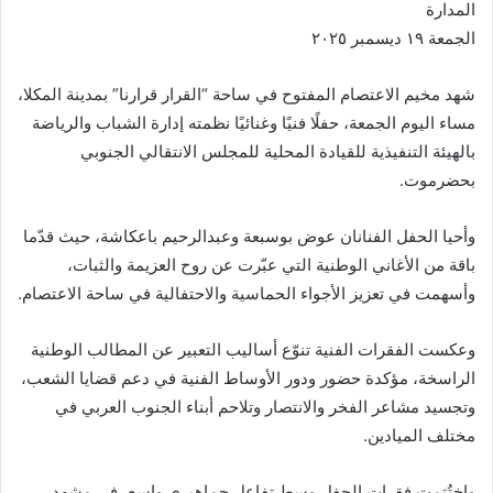
المدارة
الجمعة ١٩ ديسمبر ٢٠٢٥
شهد مخيم الاعتصام المفتوح في ساحة “القرار قرارنا” بمدينة المكلا،
مساء اليوم الجمعة، حفلًا فنيًا وغنائيًا نظمته إدارة الشباب والرياضة
بالهيئة التنفيذية للقيادة المحلية للمجلس الانتقالي الجنوبي
بحضرموت.
وأحيا الحفل الفنانان عوض بوسبعة وعبدالرحيم باعكاشة، حيث قدّما
باقة من الأغاني الوطنية التي عبّرت عن روح العزيمة والثبات،
وأسهمت في تعزيز الأجواء الحماسية والاحتفالية في ساحة الاعتصام.
وعكست الفقرات الفنية تنوّع أساليب التعبير عن المطالب الوطنية
الراسخة، مؤكدة حضور ودور الأوساط الفنية في دعم قضايا الشعب،
وتجسيد مشاعر الفخر والانتصار وتلاحم أبناء الجنوب العربي في
مختلف الميادين.
واختُتمت فقرات الحفل وسط تفاعل جماهيري واسع، في مشهد