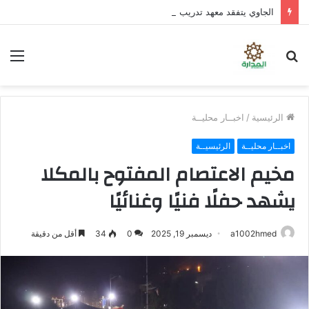
الجاوي يتفقد معهد تدريب المهن بمنطقة “فقم” ويطلع على جاهزيته
بحث
الق
عن
الرئيسية
/
اخبــار محليــة
اخبــار محليــة
الرئيسيــة
مخيم الاعتصام المفتوح بالمكلا
يشهد حفلًا فنيًا وغنائيًا
a1002hmed
ديسمبر 19, 2025
0
34
أقل من دقيقة