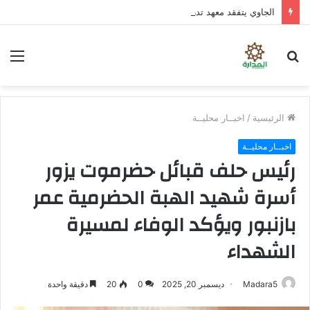
الجاوي يتفقد معهد تدريب المهن بمنطقة “فقم” ويطلع على جاهزيته
بحث
الق
عن
الرئيسية
/
اخبــار محليــة
اخبــار محليــة
رئيس حلف قبائل حضرموت يزور
أسرة شهيد الهبة الحضرمية عمر
بازنبور ويؤكد الوفاء لمسيرة
الشهداء
Madara5
ديسمبر 20, 2025
0
20
دقيقة واحدة