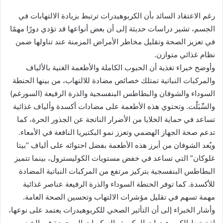
رغم الاعتقاد السائد بأن الكربوهيدرات ترتبط بزيادة الالتهابات في
الجسم، تشير دراسات حديثة إلى أن بعض أنواعها قد تؤدي دورًا مهمًا
في تعزيز الصحة وتقليل مخاطر الأمراض المزمنة عند تناولها ضمن
نظام غذائي متوازن.
وأوضح خبراء تغذية أن الحبوب الكاملة والأطعمة الغنية بالألياف
والمركبات النباتية تمتلك خصائص مضادة للالتهاب، من بينها الحنطة
السوداء والشوفان والبطاطس البنفسجية والذرة الرفيعة (السورغم)
والسِّبَلْت. وتحتوي هذه الأطعمة على مضادات أكسدة وألياف غذائية
تساعد في حماية الخلايا من الأضرار الناتجة عن الجذور الحرة، كما
تدعم صحة الجهاز الهضمي وتعزز نمو البكتيريا النافعة في الأمعاء.
ويُعد الشوفان من أبرز هذه الأطعمة بفضل احتوائه على ألياف “بيتا
غلوكان” التي تساعد في خفض مستويات الكوليسترول، بينما تتميز
البطاطس البنفسجية بتركيز مرتفع من المركبات النباتية المضادة
للأكسدة. كما توفر الحنطة السوداء والذرة الرفيعة عناصر غذائية
مهمة تسهم في تقليل مؤشرات الالتهاب وتحسين الصحة العامة.
وأشار الخبراء إلى أن التأثير الصحي للكربوهيدرات يعتمد على نوعها،
إذ ترتبط الكربوهيدرات المكررة والسكريات الموجودة في الخبز