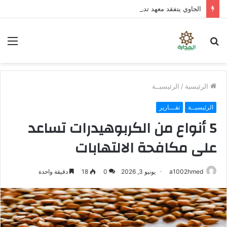
الجاوي يتفقد معهد تدريب المهن بمنطقة “فقم” ويطلع على جاهزيته
بحث
الق
عن
الرئيسية
/
الرئيسيــة
الرئيسيــة
تقـــارير
5 أنواع من الكربوهيدرات تساعد
على مكافحة الالتهابات
a1002hmed
يونيو 3, 2026
0
18
دقيقة واحدة