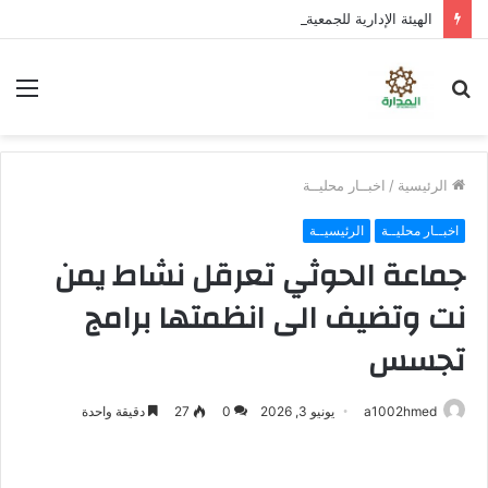
الهيئة الإدارية للجمعية الوطنية تؤكد المضي في عملية التصعيد وتناقش مستجدات الأوضاع السياسية
بحث
الق
عن
الرئيسية
/
اخبــار محليــة
اخبــار محليــة
الرئيسيــة
جماعة الحوثي تعرقل نشاط يمن
نت وتضيف الى انظمتها برامج
تجسس
a1002hmed
يونيو 3, 2026
0
27
دقيقة واحدة