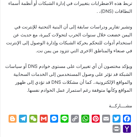
تربط هذه الاضطرابات بتغييرات في إدارة الشبكات أو أنظمة أسماء
النطاقات (DNS)، .
وتشير تقارير ودراسات سابقة إلى أن البنية التحتية للإنترنت في
اليمن خضعت خلال سنوات الحرب لتحولات كبيرة، مع حديث عن
استخدام أدوات للتحكم بحركة الشبكات وإدارة الوصول إلى الإنترنت
في صنعاء والمناطق الاخرى التي تتزود من يمن نت.
ويؤكد مختصون أن أي تغييرات على مستوى خوادم DNS أو سياسات
الشبكة قد تؤثر على وصول المستخدمين إلى الخدمات السحابية
والمواقع الإلكترونية،. كما أن مشكلات DNS قد تؤدي إلى ظهور
المواقع وكأنها متوقفة رغم استمرار عمل الخوادم نفسها.
مشــــاركـــة
B
T
W
G
M
L
C
W
P
E
T
F
l
e
e
m
e
i
o
h
i
m
w
a
P
Y
o
l
C
a
s
n
p
a
n
a
i
c
r
a