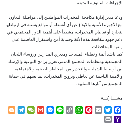
الإجراءات القانونية المتبعة.
ودعا مدير إدارة مكافحة المخدرات المواطنين إلى مواصلة التعاون
مع الأجهزة الأمنية والإبلاغ عن أي أنشطة أو مواقع يشتبه في ارتباطها
بتجارة أو تعاطي المخدرات، مشدداً على أهمية الدور المجتمعي في
دعم جهود مكافحة هذه الآفة وحماية أمن واستقرار العاصمة عدن
وبقية المحافظات.
كما ناشد أئمة وخطباء المساجد ومديري المدارس ورؤساء اللجان
المجتمعية ومنظمات المجتمع المدني تعزيز برامج التوعية والإرشاد
بين أوساط الشباب، والتحذير من المخاطر الصحية والاجتماعية
والأمنية الناجمة عن تعاطي وترويج المخدرات، بما يسهم في حماية
المجتمع من آثارها السلبية.
مشــــاركـــة
B
T
W
G
M
L
C
W
P
E
T
F
l
e
e
m
e
i
o
h
i
m
w
a
P
Y
o
l
C
a
s
n
p
a
n
a
i
c
r
a