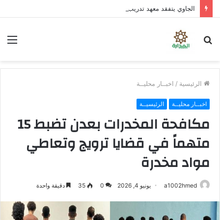
الجاوي يتفقد معهد تدريب المهن بمنطقة “فقم” ويطلع على جاهزيته
بحث
الق
عن
الرئيسية
/
اخبــار محليــة
اخبــار محليــة
الرئيسيــة
مكافحة المخدرات بعدن تضبط 15
متهماً في قضايا ترويج وتعاطي
مواد مخدرة
a1002hmed
يونيو 4, 2026
0
35
دقيقة واحدة