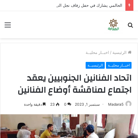
الحالمي يشارك في حفل زفاف نجل الشهيد علي قاسم شريبة ويؤكد الوفاء لتضحيات الشهداء
بحث
الق
عن
الرئيسية
/
اخبــار محليــة
اخبــار محليــة
الرئيسيــة
اتحاد الفنانين الجنوبيين يعقد
اجتماع لمناقشة أوضاع الفنانين
Madara5
سبتمبر 1, 2023
0
23
دقيقة واحدة