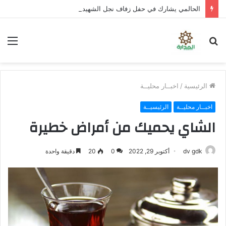
الحالمي يشارك في حفل زفاف نجل الشهيد علي قاسم شريبة ويؤكد الوفاء لتضحيات الشهداء
بحث
الق
عن
الرئيسية
/
اخبــار محليــة
اخبــار محليــة
الرئيسيــة
الشاي يحميك من أمراض خطيرة
dv gdk
أكتوبر 29, 2022
0
20
دقيقة واحدة