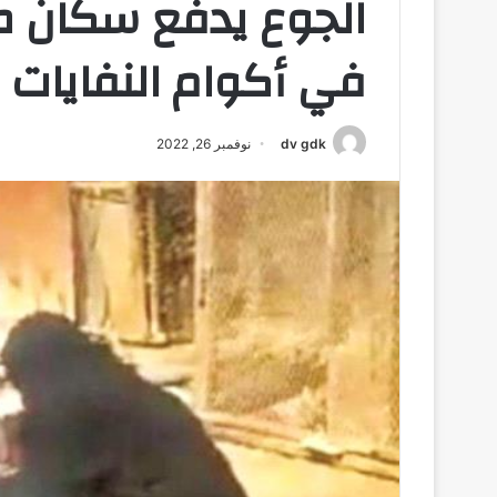
الجوع يدفع سكان صن
في أكوام النفايات
dv gdk
نوفمبر 26, 2022