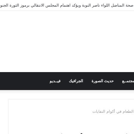
تعرض آخر مستجدات الأوضاع في حضرموت ويحذّر من محاولات جر شباب الجنوب ف
جتمــع
حديث الصورة
الجرافيك
فيــديو
لطعام في أكوام النفايات