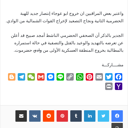
واعتبر بعض المراقبين ان خروج ابو عوجاء إنتصار جديد للهبة
الحضرمية الثانية ونجاح التصعيد لإخراج القوات الشمالية من الوادي.
الجدير بالذكر أن الصحفي الحضرمي الناشط أمجد صبيح قد أعلن
عن تعرضه بالتهديد والوعيد بالقتل والتصفية في حالة استمراره
بالمطالبة بخروج المنطقة العسكرية الأولى من
وادي
حضرموت.
مشــــاركـــة
B
T
W
G
M
L
C
W
P
E
T
F
l
e
e
m
e
i
o
h
i
m
w
a
P
Y
o
l
C
a
s
n
p
a
n
a
i
c
r
a
g
e
h
i
s
e
y
t
t
i
t
e
i
h
g
g
a
l
e
L
s
e
l
t
b
n
o
لينكدإن
بينتيريست
مشاركة عبر البريد
e
r
t
n
i
A
r
e
o
t
o
r
a
g
n
p
e
r
o
طباعة
M