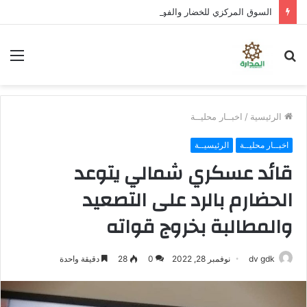
السوق المركزي للخضار والفواكه بوادي حضرموت سنوات من العطاء والعمل صنعت من السوق حكاية اقتصادية وإنسانية يعيش تفاصيلها المزارع والتاجر والعامل والمواطن كل يوم
بحث
الق
عن
الرئيسية
/
اخبــار محليــة
اخبــار محليــة
الرئيسيــة
قائد عسكري شمالي يتوعد
الحضارم بالرد على التصعيد
والمطالبة بخروج قواته
dv gdk
نوفمبر 28, 2022
0
28
دقيقة واحدة