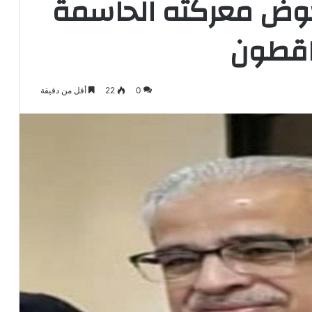
يخوض معركته الحاسمة
ساقطون
0
22
أقل من دقيقة