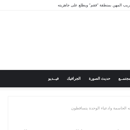
دريب المهن بمنطقة “فقم” ويطلع على جاهزيته
جتمــع
حديث الصورة
الجرافيك
فيــديو
 الحاسمة وادعياء الوحدة يتساقطون