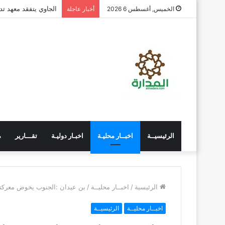
الجاوي يتفقد معهد ت
الخميس, أغسطس 6 2026
أخبار عاجلة
الرئيسيــة
اخبــار محليـة
اخبـار دوليـة
تقـــارير
م
الرئيسية
/
اخبــار محليــة
/
بن عيدان :الجنوب يخوض معركته
اخبــار محليــة
الرئيسيــة