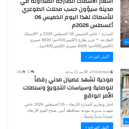
أسعار الأسماك الطازجة المتداولة في
مدينة سيؤون حسب محلات الطوعري
للأسماك لهذا اليوم الخميس 06
أغسطس 2026م
المدارة – خاص الخميس 06 أغسطس 2026 م *الأسماك
الطازجة :* عزيز طازج (الكيس500جم) 8000 جمبري
ـة
(الكيس400جم) 8000 جمبري (الكيس400جم)…
أكمل القراءة »
a1002hmed
منذ 22 ساعة
0
39
مودية تشهد عصيان مدني رفضاً
للوصاية وسياسات التجويع وسلطات
الأمر الواقع
اخبار وتقارير المدارة الأربعاء – 05 أغسطس 2026 خاص
شهدت مديرية مودية بمحافظة أبين، صباح اليوم الأربعاء،
عصياناً مدنياً واسعاً…
ـة
أكمل القراءة »