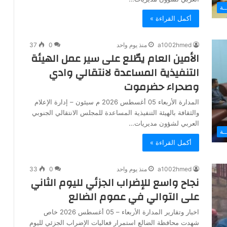
ـة
أكمل القراءة »
a1002hmed
منذ يوم واحد
0
37
الأمين العام يطّلع على سير عمل الهيئة
التنفيذية المساعدة لانتقالي وادي
وصحراء حضرموت
المدارة الأربعاء 05 أغسطس 2026 م سيئون – إدارة الإعلام
والثقافة بالهيئة التنفيذية المساعدة للمجلس الانتقالي الجنوبي
العربي لشؤون مديريات…
ـة
أكمل القراءة »
a1002hmed
منذ يوم واحد
0
33
نجاح واسع للإضراب الجزئي لليوم الثاني
على التوالي في عموم الضالع
اخبار وتقارير المدارة الأربعاء – 05 أغسطس 2026 خاص
شهدت محافظة الضالع استمرار فعاليات الإضراب الجزئي لليوم