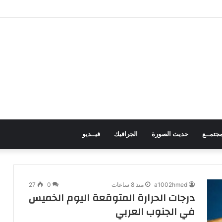
لانتقالي كافة الوسائل للإفراج عن المعتقلين
جتمــع
حديث الصورة
الجرافيك
فيــديو
a1002hmed
منذ 8 ساعات
0
27
درجات الحرارة المتوقعة اليوم الخميس
في الجنوب العربي