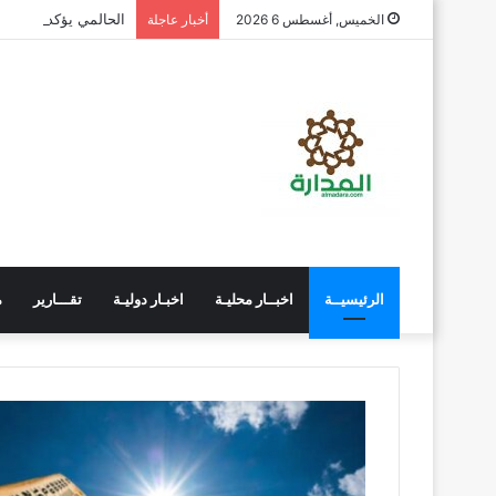
الحالمي يؤكد تسخير ا
الخميس, أغسطس 6 2026
أخبار عاجلة
الرئيسيــة
اخبــار محليـة
اخبـار دوليـة
تقـــارير
م