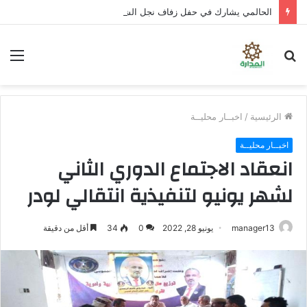
الحالمي يشارك في حفل زفاف نجل الشهيد علي قاسم شريبة ويؤكد الوفاء لتضحيات الشهداء
بحث
الق
عن
الرئيسية
/
اخبــار محليــة
اخبــار محليــة
انعقاد الاجتماع الدوري الثاني
لشهر يونيو لتنفيذية انتقالي لودر
manager13
يونيو 28, 2022
0
34
أقل من دقيقة