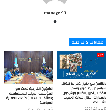
manager13
موقع
الويب
مقالات ذات صلة
بالتزامن مع حلول ذكراها الـ(9)..
سياسيون يطلقون وسم
الشؤون الخارجية تبحث مع
#ذكرى_تحرير_الضالع ويشيدون
المؤسسة الدولية للديمقراطية
بانتصارات ابطال قوات الجنوب
والانتخابات (IDEA) مآلات العملية
المُسلحة
السياسية
مايو 24, 2024
سبتمبر 27, 2023