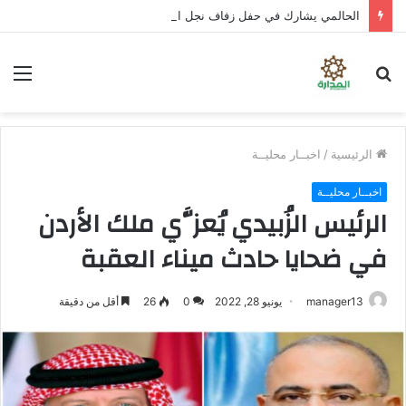
الحالمي يشارك في حفل زفاف نجل الشهيد علي قاسم شريبة ويؤكد الوفاء لتضحيات الشهداء
بحث
الق
عن
الرئيسية
/
اخبــار محليــة
اخبــار محليــة
الرئيس الزُبيدي يُعزَّي ملك الأردن
في ضحايا حادث ميناء العقبة
manager13
يونيو 28, 2022
0
26
أقل من دقيقة