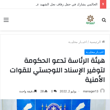
الحالمي يشارك في حفل زفاف نجل الشهيد علي قاسم شريبة ويؤكد الوفاء لتضحيات الشهداء
بحث
الق
عن
الرئيسية
/
اخبــار محليــة
اخبــار محليــة
هيئة الرئاسة تدعو الحكومة
لتوفير الإسناد اللوجستي للقوات
الأمنية
manager13
يوليو 2, 2022
0
28
دقيقة واحدة