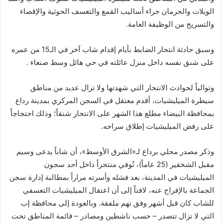
الويلات والحرمان جراء أساليب القمع والتعسف الحوثية والإقصاء
والتسريح من الوظيفة العامة.
وسبق حادثة انتحار الضابط بأيام إقدام شاب آخر في الـ15 من عمره
على شنق نفسه داخل منزل عائلته في حي هائل وسط صنعاء .
وتوالياً لحوادث الانتحار التي شهدتها ولا تزال عديد من مناطق
سيطرة الميليشيات، أقدم معتقل في السجن المركزي بمدينة رداع
بمحافظة البيضاء مطلع هذا الشهر على الانتحار شنقاً؛ وذلك احتجاجاً
على رفض الميليشيات إطلاق سراحه.
وذكر مصدر محلي برداع لـ«الشرق الأوسط»، أن شاباً يدعى وسيم
مقبل الشخفير (25 عاماً)، تُوفي منتحراً داخل أحد سجون
الميليشيات في المدينة، بعد فشله وأسرته مراراً بمطالبة إدارة سجن
الجماعة بالإفراج عنه، لافتاً إلى أن اعتقال الميليشيات التعسفي
للشاب كان قبل أشهر وفق تهم ملفقة. وبالعودة إلى محافظة إب
التي لا تزال تتصدر – حسب ناشطين ومصادر – قائمة المناطق تحت