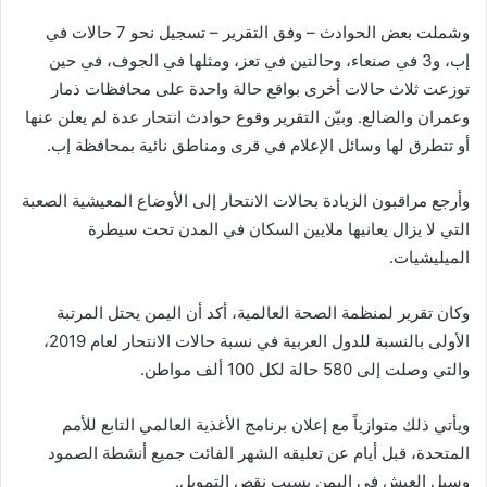
وشملت بعض الحوادث – وفق التقرير – تسجيل نحو 7 حالات في
إب، و3 في صنعاء، وحالتين في تعز، ومثلها في الجوف، في حين
توزعت ثلاث حالات أخرى بواقع حالة واحدة على محافظات ذمار
وعمران والضالع. وبيّن التقرير وقوع حوادث انتحار عدة لم يعلن عنها
أو تتطرق لها وسائل الإعلام في قرى ومناطق نائية بمحافظة إب.
وأرجع مراقبون الزيادة بحالات الانتحار إلى الأوضاع المعيشية الصعبة
التي لا يزال يعانيها ملايين السكان في المدن تحت سيطرة
الميليشيات.
وكان تقرير لمنظمة الصحة العالمية، أكد أن اليمن يحتل المرتبة
الأولى بالنسبة للدول العربية في نسبة حالات الانتحار لعام 2019،
والتي وصلت إلى 580 حالة لكل 100 ألف مواطن.
ويأتي ذلك متوازياً مع إعلان برنامج الأغذية العالمي التابع للأمم
المتحدة، قبل أيام عن تعليقه الشهر الفائت جميع أنشطة الصمود
وسبل العيش في اليمن بسبب نقص التمويل.