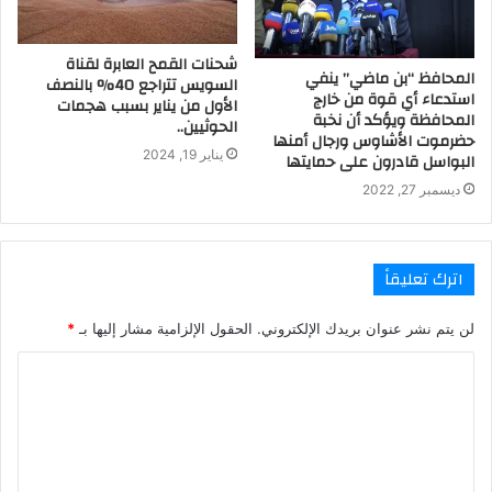
شحنات القمح العابرة لقناة
المحافظ “بن ماضي” ينفي
السويس تتراجع 40% بالنصف
استدعاء أي قوة من خارج
الأول من يناير بسبب هجمات
المحافظة ويؤكد أن نخبة
الحوثيين..
حضرموت الأشاوس ورجال أمنها
يناير 19, 2024
البواسل قادرون على حمايتها
ديسمبر 27, 2022
اترك تعليقاً
لن يتم نشر عنوان بريدك الإلكتروني.
الحقول الإلزامية مشار إليها بـ
*
ا
ل
ت
ع