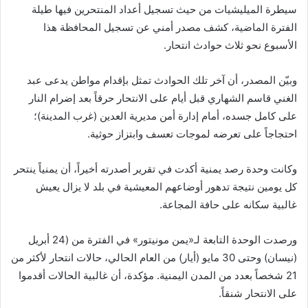
سيطرة الميليشيات من حيث تسجيل أعداد المنتحرين فيها طيلة
الفترة الماضية، كشف مصدر أمني عن تسجيل المحافظة هذا
الأسبوع نحو ثلاث حوادث انتحار.
وبيّن المصدر، أن آخر تلك الحوادث تمثل بإقدام مواطن يدعى عبد
الغني قاسم الشهاري قبل أيام على الانتحار حرقاً بعد إضرام النار
على كامل جسده، أمام إدارة أمن مديرية العدين (غرب المدينة)؛
احتجاجاً على تعرضه لموجات تعسف وابتزاز حوثية.
وكانت وحدة رصد يمنية أكدت في تقرير أصدرته أخيراً، أن يمنياً ينتحر
كل يومين نتيجة تدهور أوضاعهم المعيشية في بلد لا يزال يعيش
غالبية سكانه على حافة المجاعة.
ورصدت الوحدة التابعة لـ«يمن مونيتور» في الفترة من (24 أبريل
(نيسان) وحتى 30 مايو (أيار) من العام الحالي، حالات انتحار لأكثر من
21 شخصاً بعدد من المدن اليمنية. مؤكدة، أن غالبية الحالات أقدموا
على الانتحار شنقاً.