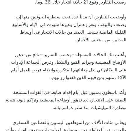
رصدت التقارير وقوع 21 حادثة انتحار خلال 36 يوماً.
وأوضحت التقارير، أن مدناً عدة تحت سيطرة الحوثيين منها إب
وصنعاء والبيضاء وتعز وعمران وغيرها شهدت في الأيام والأسابيع
القليلة الماضية تسجيل العديد من حالات الانتحار في أوساط
المدنيين من مختلف الأعمار.
وأغلب تلك الحالات المسجلة – بحسب التقارير – ناتج من تدهور
الأوضاع المعيشية وجرائم القمع والتنكيل وفرض الجماعة الإتاوات
على السكان في ظل معاناتهم المتكررة وانعدام فرص العمل أمام
الآلاف منهم بمن فيهم الذين فقدوا رواتبهم.
وأكد ناشطون يمنيون قبل أيام إقدام ضابط في القوات المسلحة
اليمنية على الانتحار، بعد تدهور أوضاعه المعيشية وتراكم ديونه نتيجة
مصادرة الميليشيات منذ سنوات لمرتباته.
ويعاني مئات الآلاف من الموظفين اليمنيين بالقطاعين العسكري
والمدني في المناطق تحت سيطرة الميليشيات صنوف العذاب وأشد