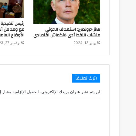
رئيس تنفيذية 
هانز جروندبرج: استهداف الحوثي
مع وفد من أب
منشآت النفط أدى لانكماش اقتصادي
الأوضاع العامة
يونيو 13, 2024
نوفمبر 27, 2023
اترك تعليقاً
لن يتم نشر عنوان بريدك الإلكتروني.
الحقول الإلزامية مشار إل
ا
ل
ت
ع