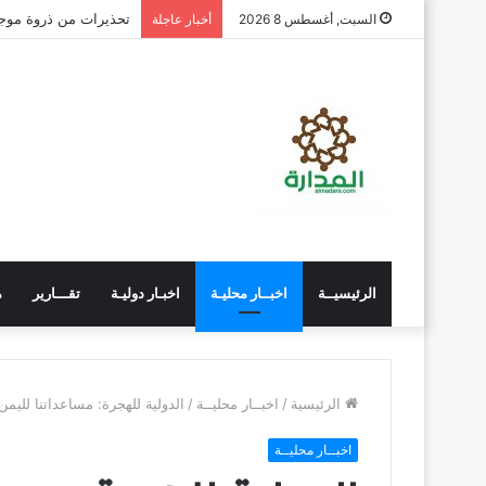
تحذيرات من ذروة موج
السبت, أغسطس 8 2026
أخبار عاجلة
الرئيسيــة
اخبــار محليـة
اخبـار دوليـة
تقـــارير
م
الرئيسية
/
اخبــار محليــة
/
الدولية للهجرة: مساعداتنا لليمن مس
اخبــار محليــة