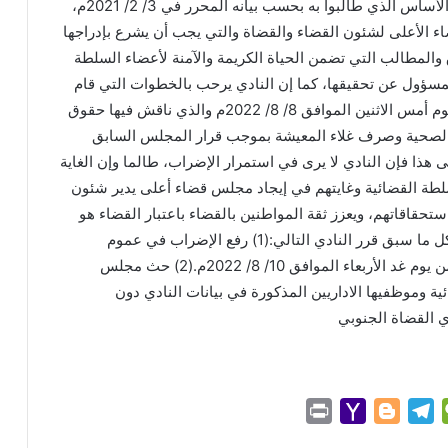
الرئاسي قد استجاب لمطلب أعضاء السلطة القضائية الأساس الذي طالبوا به بحسب بيانه المحرر في 3/ 2/ 2021م،
اء الأعلى لشئون القضاء والقضاة والتي يجب أن يشرع بإدراجها
والمطالب التي تضمن الحياة الكريمة والآمنة لأعضاء السلطة
لمسؤول عن تحقيقها، كما إن النادي يرحب بالخطوات التي قام
بها مجلس القضاء الأعلى في أولى جلسات اجتماعاته يوم أمس الاثنين الموافق 8/ 8/ 2022م والذي ناقش فيها حقوق
ة الصحية وصرف غلاء المعيشة بموجب قرار المجلس السابق
هذا فإن النادي لا يرى في استمرار الإضراب، طالما وإن الغاية
لطة القضائية وغايتهم في إيجاد مجلس قضاء أعلى يدير شئون
ستحقاقاتهم، ويعزز ثقة المواطنين بالقضاء باعتبار القضاء هو
الملاذ الآمن لهم في حماية حقوقهم وصيانة حرياتهم.ولكل ما سبق قرر النادي التالي:(1) رفع الإضراب في عموم
المحاكم والنيابات، على أن يتم مباشرة العمل اعتباراً من يوم غد الأربعاء الموافق 10/ 8/ 2022م.(2) حث مجلس
 وموظفيها الاداريين المذكورة في بيانات النادي دون
P
Y
B
T
W
r
a
l
e
e