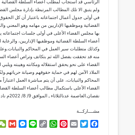
ولم يتبق الا تلك المطالب المرتبطة بإدارة مجلس القض
في أولى جدول أعمال اجتماعاته باعتبار أن كل الحقوق 
القضائية وموظفيها الإداريين من مهامه وهو المعني وا
أعضاء السلطة القضائية وموظفيها الإداريين، والرعاي
وكذلك متطلبات سير العمل في المحاكم والنيابات.وعلى 
منه قد تحققت بفضل الله ثم بتكاتف وتراص أعضاء الس
القضاء على نحو يحقق استقلاله ومكانته وهيبته ويلبي ا
القضاء الأعلى باستكمال مطالب أعضاء السلطة القضائية
نقصان.العاصمة عدنالثلاثاء ـ الموافق 9/ 8/ 2022م نادي القضاة الجنوبي
مشــــاركـــة
G
M
L
C
W
P
E
T
F
m
e
i
o
h
i
m
w
a