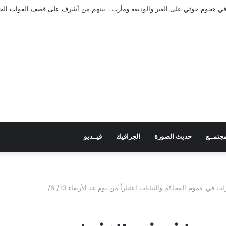
ريب المهن بمنطقة “فقم” ويطلع على جاهزيته
جتمــع
حديث الصورة
الجرافيك
فيــديو
في عموم المحاكم والنيابات اعتباراً من يوم غد الأربعاء 10/ 8/