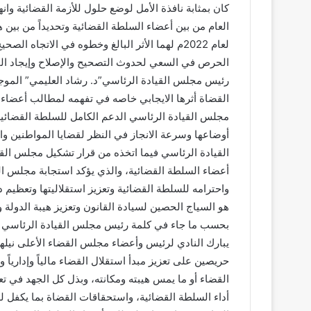
كان بمثابة نافذة الأمل لوضع حلول للأزمة القضائية وان
لعام 2022م لهما الأثر البالغ وخطوه في الاتجا
الحرص في السعي لحدوث التصحيح والإصلاح وإيجاد الحلو
رئيس مجلس القيادة الرئاسي”د. رشاد العليمي” الموج
القضاة أثرها الايجابي خاصه في تفهمه لمطالب أعضاء ا
مجلس القيادة الرئاسي الدعم الكامل للسلطة القضائية
أوضاعها وسرعة الانجاز في النظر لقضايا المواطنين وا
القيادة الرئاسي فيما اتخذه من قرار تشكيل مجلس ال
أعضاء السلطة القضائية، والذي يؤكد استجابة مجلس ال
واحترامه للسلطة القضائية وتعزيز استقلاليتها وتعظيم د
هو السياج الحصين لسيادة القانون وتعزيز هيبة الدولة
بحسب ما جاء في كلمة رئيس مجلس القيادة الرئاسي أم
يبارك النادي لرئيس وأعضاء مجلس القضاء الأعلى نيلهم
حريصين على تعزيز مبدأ استقلال القضاء مالياً وإداري
القضاء أو ما يمس هيبته ومكانته، وبذل كل الجهد في تع
أداء السلطة القضائية، واستحقاقات القضاة بما يكفل ل