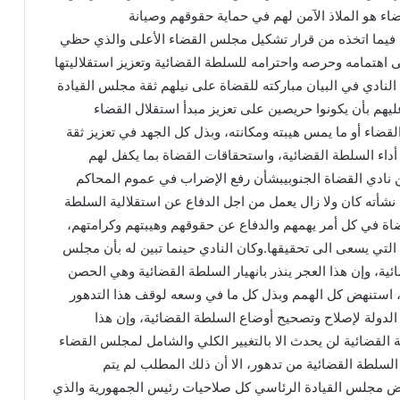
ضاء هو الملاذ الآمن لهم في حماية حقوقهم وصيانة
ي فيما اتخذه من قرار تشكيل مجلس القضاء الأعلى والذي حظي
هتمامه وحرصه واحترامه للسلطة القضائية وتعزيز استقلاليتها
النادي في البيان مباركته للقضاة على نيلهم ثقة مجلس القيادة
يهم بأن يكونوا حريصين على تعزيز مبدأ استقلال القضاء
اء أو ما يمس هيبته ومكانته، وبذل كل الجهد في تعزيز ثقة
أداء السلطة القضائية، واستحقاقات القضاة بما يكفل لهم
عن نادي القضاة الجنوبيبشأن رفع الإضراب في عموم المحاكم
ته كان ولا زال يعمل من اجل الدفاع عن استقلالية السلطة
ضاة في كل أمر يهمهم والدفاع عن حقوقهم وهيبتهم وكرامتهم،
التي يسعى الى تحقيقها.وكان النادي حينما تبين له بأن مجلس
ية، وإن هذا العجر ينذر بانهيار السلطة القضائية وهي الحصن
ت، استنهض كل الهمم وبذل كل ما في وسعه لوقف هذا التدهور
الدولة لإصلاح وتصحيح أوضاع السلطة القضائية، وإن هذا
لقضائية لن يحدث الا بالتغيير الكلي والشامل لمجلس القضاء
السلطة القضائية من تدهور، الا أن ذلك المطلب لم يتم
ويض مجلس القيادة الرئاسي كل صلاحيات رئيس الجمهورية والذي