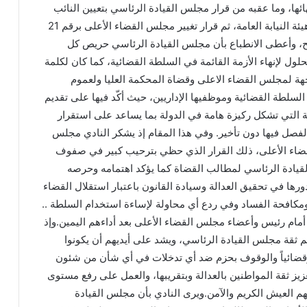
هائها، وما عقبه من قرار مجلس القيادة الرئاسي بتعيين النائب
العام من بين أعضاء السلطة القضائية وتحديداً من بين هيئة النيابة العامة، ثم قرار تغيير مجلس القضاء الأعلى برقم 21
ه الصحيح، وأعطى الانطباع بأن مجلس القيادة الرئاسي حريص كل
ل لإنهاء الأزمة القائمة في السلطة القضائية، كما كان لكلمة
هة لمجلس القضاء الاعلى وقضاة المحكمة العليا ولعموم
لسلطة القضائية وموظفيها الإداريين، حيث أكّد فيها على تقديم
 التي تشكل ركيزة هامة في الدولة بما يساعد على استقرار
لفصل فيها دون تأخير. وفي هذا المقام إذ يشكر النادي مجلس
قضاء الأعلى، ذلك القرار الذي حظي بترحيب كبير في صفوف
قيادة الرئاسي لمطالب القضاة كما يؤكد اهتمامه وحرصه
ورها في تحقيق العدالة وسيادة القانون باعتبار استقلال القضاء
 ومكافحة الفساد وفي ردع أي محاولة لإساءة استخدام السلطة ..
ام رئيس وأعضاء مجلس القضاء الأعلى بعد أداءهم اليمين.وإذ
 ثقة مجلس القيادة الرئاسي، ويشد على أيديهم أن يكونوا
اً وقضائياً والوقوف بحزم ضد أي تدخلات في أي شأن من شئون
زيز ثقة المواطنين بالعدالة وبتقريبها، والعمل على رفع مستوى
هم العيش الكريم والآمن.ويرى النادي بأن مجلس القيادة