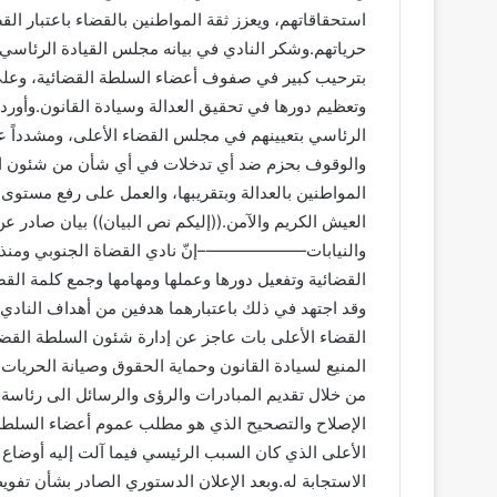
استحقاقاتهم، ويعزز ثقة المواطنين بالقضاء باعتبار الق
حرياتهم.وشكر النادي في بيانه مجلس القيادة الرئاس
بترحيب كبير في صفوف أعضاء السلطة القضائية، وعلى ا
وتعظيم دورها في تحقيق العدالة وسيادة القانون.وأورد 
الرئاسي بتعيينهم في مجلس القضاء الأعلى، ومشدداً عل
والوقوف بحزم ضد أي تدخلات في أي شأن من شئون القض
المواطنين بالعدالة وبتقريبها، والعمل على رفع مستوى 
العيش الكريم والآمن.((إليكم نص البيان)) بيان صادر 
والنيابات——————–إنّ نادي القضاة الجنوبي ومنذ نشأ
القضائية وتفعيل دورها وعملها ومهامها وجمع كلمة الق
وقد اجتهد في ذلك باعتبارهما هدفين من أهداف النادي 
القضاء الأعلى بات عاجز عن إدارة شئون السلطة القضائ
المنيع لسيادة القانون وحماية الحقوق وصيانة الحريا
من خلال تقديم المبادرات والرؤى والرسائل الى رئاسة 
الإصلاح والتصحيح الذي هو مطلب عموم أعضاء السلطة ا
الأعلى الذي كان السبب الرئيسي فيما آلت إليه أوضاع 
الاستجابة له.وبعد الإعلان الدستوري الصادر بشأن تف