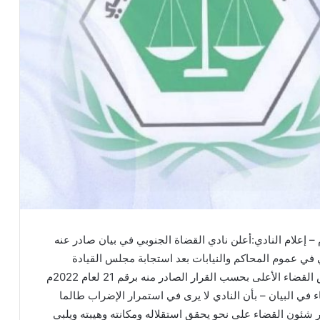
20م.================الثلاثاء 9/ 8/ 2022م – إعلام النادي:أعلن نادي القضاة الجنوبي في بيان صادر عنه
 2022م رفع الإضراب الكلي في عموم المحاكم والنيابات بعد استجابة مجلس القيادة
الرئاسي لمطلب أعضاء السلطة القضائية بتغيير مجلس القضاء الأعلى بحسب القرار الصادر منه برقم 21 لعام 2022م
لأعلى.وجاء في البيان – بأن النادي لا يرى في استمرار الإضراب طالما
 شئون القضاء على نحو يحقق استقلاله ومكانته وهيبته ويلبي