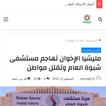
أسعار الأسماك الطازجة المتداولة في مدينة سيؤون حسب محلات الطوعري للأسماك لهذا اليوم الخميس 06 أغسطس 2026م
بحث
الق
عن
الرئيسية
/
اخبــار محليــة
اخبــار محليــة
مليشيا الإخوان تهاجم مستشفى
شبوة العام وتقتل مواطن
manager13
أغسطس 9, 2022
0
25
أقل من دقيقة