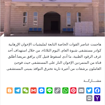
هاجمت عناصر القوات الخاصة التابعة لمليشيات الإخوان الإرهابية
كوادر مستشفى شبوة العام، اليوم الثلاثاء، من خلال استهداف أحد
غرف الرقود الطبية، ما أدى لسقوط قتيل كان يرافق مريضا.أطلق
قناة من المتمردين الإخوان النار على المستشفى حيث فوجئ
العاملون برشقات من أعيرة نارية تخترق النوافذ بمبنى المستشفى
مشــــاركـــة
B
T
W
G
M
L
C
W
P
E
T
F
l
e
e
m
e
i
o
h
i
m
w
a
P
Y
o
l
C
a
s
n
p
a
n
a
i
c
r
a