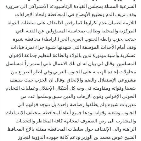
الشرعية الممثلة بمجلس القيادة الرئاسيودعا الاشتراكي الى ضرورة
وقف نزيف الدم وتطبيع الأوضاع في المحافظة واتخاذ الإجراءات
اللازمة لضمان عدم تكرارها كما رفض الالتفاف على سلطات الدولة
المركزية والمحلية وطالب بمحاسبة المسؤولين عن الفتنة التي
حدثت .حزب رابطة الجنوب العربي الحر (الرابطة) محافظة شبوة
وقف أمام الأحداث المؤسفة التي شهدتها شبوة جراء تمرد قيادات
عسكرية وأمنية موتورة تدين بالولاء والطاعة لتنظيم جماعة الإخوان
المسلمين .وقال في بيان له ان تلك الاعمال تاتي إستمراراً لمسلسل
محاولات إعادة الهيمنة على الجنوب العربي وفي اطار الصراع بين
مشروعي الإستقلال والضم والإلحاق .وقال ان الحزب حيث سيقف
شعبنا وقواته ومقاومته في وجه كل أشكال الإحتلال وعمليات التخادم
الحوثي الإخواني وقوى الإرهاب والذين سبق وسلموا عدد من
مديريات شبوه ولم يطلقوا رصاصة واحدة بل تتوجه قواتهم الى
الجنوب وشعبه وقواته .ودعا جميع أبناء المحافظة بمختلف الإنتماءات
والمشارب الى رص الصفوف لمجابهة كافة المخاطر والتحديات
الراهنة والى الإلتفاف حول سلطات المحافظة ممثلة بالاخ المحافظ
الشيخ عوض محمد بن الوزير ودعم كافة جهوده الدؤوبة لتجاوز