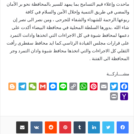
ماحدث وإعلاء قيم التسامح بما يمهد للسير بالمحافظة نحو بر الأمان
والمضي في طريق التنمية وإحلال الأمن والسلام في كافة
ربوعها.الرحمة للشهداء والشفاء للجرحى ، ومن نصر الى نصر إن
شاء الله .بدورها السلطة المحلية في محافظة البيضاء أكدت على
دعمها لمحافظ شبوة في كل الاجراءات التي اتخذها وادانت التمرد
على قرارات مجلس القيادة الرئاسي.كما ايد محافظ سقطرى رأفت
الثقلي كل الاجراءات والتي اتخذها محافظ شبوة وادان التمرد وجر
المحافظة الى الفتنة .
مشــــاركـــة
B
T
W
G
M
L
C
W
P
E
T
F
l
e
e
m
e
i
o
h
i
m
w
a
P
Y
o
l
C
a
s
n
p
a
n
a
i
c
r
a
g
e
h
i
s
e
y
t
t
i
t
e
i
h
g
g
a
l
e
L
s
e
l
t
b
n
o
لينكدإن
بينتيريست
مشاركة عبر البريد
e
r
t
n
i
A
r
e
o
t
o
r
a
g
n
p
e
r
o