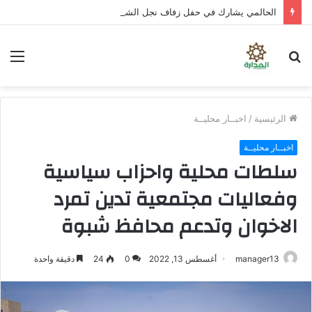
الحالمي يشارك في حفل زفاف نجل الشهيد علي قاسم شريبة ويؤكد الوفاء لتضحيات الشهداء
بحث
الق
عن
الرئيسية
/
اخبــار محليــة
اخبــار محليــة
سلطات محلية واحزاب سياسية
وفعاليات مجتمعية تدين تمرد
الاخوان وتدعم محافظ شبوة
manager13
أغسطس 13, 2022
0
24
دقيقة واحدة