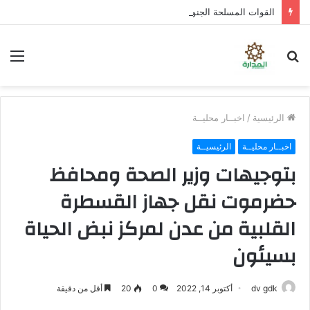
القوات المسلحة الجنوبية تدكُّ بالطائرات المسيرة ثكنات وآليات حوثية شمال الضالع
بحث
الق
عن
الرئيسية
/
اخبــار محليــة
اخبــار محليــة
الرئيسيــة
بتوجيهات وزير الصحة ومحافظ
حضرموت نقل جهاز القسطرة
القلبية من عدن لمركز نبض الحياة
بسيئون
dv gdk
أكتوبر 14, 2022
0
20
أقل من دقيقة