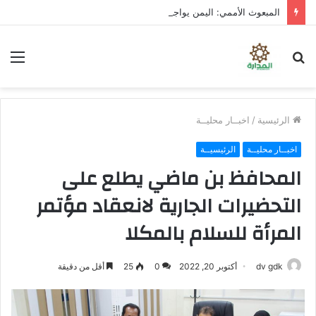
المبعوث الأممي: اليمن يواجه خطر العودة إلى صراع واسع النطاق
بحث
الق
عن
الرئيسية
/
اخبــار محليــة
اخبــار محليــة
الرئيسيــة
المحافظ بن ماضي يطلع على
التحضيرات الجارية لانعقاد مؤتمر
المرأة للسلام بالمكلا
dv gdk
أكتوبر 20, 2022
0
25
أقل من دقيقة