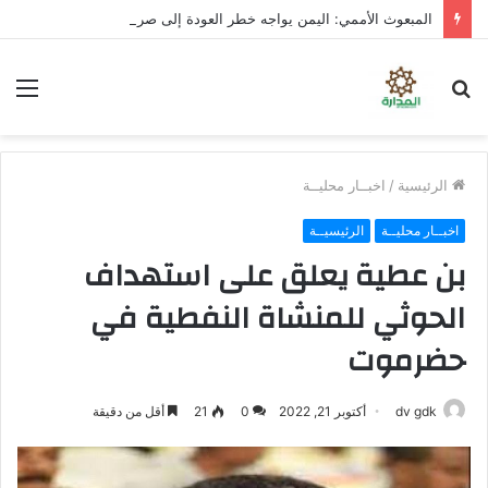
المبعوث الأممي: اليمن يواجه خطر العودة إلى صراع واسع النطاق
بحث
الق
عن
الرئيسية
/
اخبــار محليــة
اخبــار محليــة
الرئيسيــة
بن عطية يعلق على استهداف
الحوثي للمنشاة النفطية في
حضرموت
dv gdk
أكتوبر 21, 2022
0
21
أقل من دقيقة