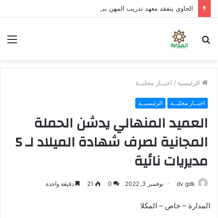
الجاوي يتفقد معهد تدريب المهن بمنطقة “فقم” ويطلع على جاهزيته
بحث
الق
عن
الرئيسية
/
اخبــار محليــة
اخبــار محليــة
الرئيسيــة
العميد المنهالي يدشن الحملة
المجانية لصرف شهادة الميلاد لـ 5
مديريات نائية
dv gdk
نوفمبر 3, 2022
0
21
دقيقة واحدة
المدارة – خاص – المكلا