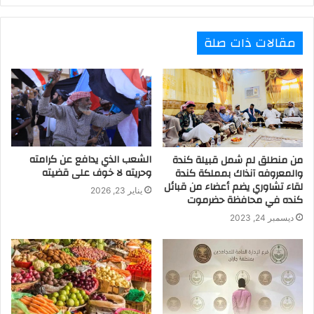
مقالات ذات صلة
الشعب الذي يدافع عن كرامته
من منطلق لم شمل قبيلة كندة
وحريته لا خوف على قضيته
والمعروفه آنذاك بمملكة كندة
لقاء تشاوري يضم أعضاء من قبائل
يناير 23, 2026
كنده في محافظة حضرموت
ديسمبر 24, 2023