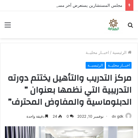
مجلس المستشارين يستعرض آخر مستجدات الأوضاع في حضرموت ويحذّر من محاولات جر شباب الجنوب في معارك لا تخدم قضيتهم
بحث
الق
عن
الرئيسية
/
اخبــار محليــة
اخبــار محليــة
الرئيسيــة
مركز التدريب والتأهيل يختتم دورته
التدريبية التي نظمها بعنوان ”
الدبلوماسية والمفاوض المحترف”
dv gdk
نوفمبر 10, 2022
0
24
دقيقة واحدة