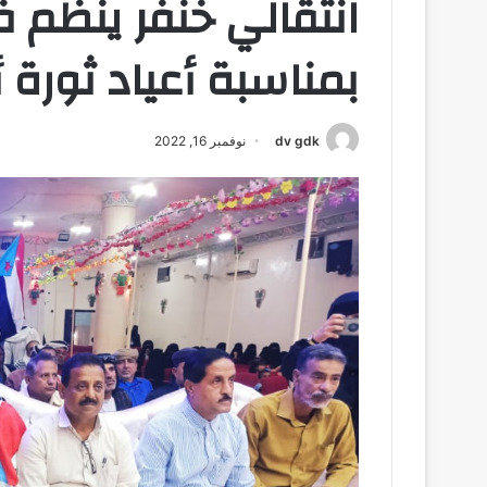
انتقالي خنفر ينظم فع
بمناسبة أعياد ثورة 
dv gdk
نوفمبر 16, 2022