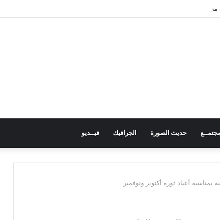
 محيط مدرسة في حجر بالضالع دون خسائر
جتمــع
حديث الصورة
الجرافيك
فيــديو
ه بمناسبة أعياد ثورة أكتوبر ونوفمبر