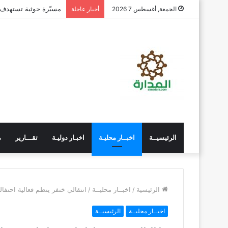
مسيّرة حوثية تستهدف
الجمعة, أغسطس 7 2026
أخبار عاجلة
الرئيسيــة
اخبــار محليـة
اخبـار دوليـة
تقـــارير
م
الرئيسية
/
اخبــار محليــة
/
انتقالي خنفر ينظم فعالية احتفالي
اخبــار محليــة
الرئيسيــة