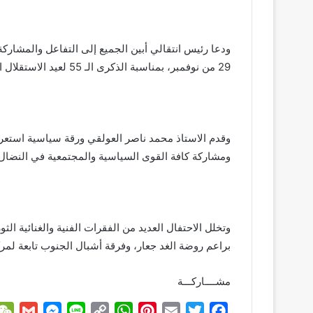
ودعا رئيس انتقالي أبين الجميع إلى التفاعل والمشاركة
29 من نوفمبر، بمناسبة الذكرى الـ 55 لعيد الاستقلال الوطني.
وقدم الاستاذ محمد ناصر العولقي ورقة سياسية استعرض 
ومشاركة كافة القوى السياسية والمجتمعية في النضال والمقاوم
وتخلل الاحتفال العديد من الفقرات الفنية والغنائية الث
براعم روضة الغد جعار، وفرقة أشبال الجنوب تابعة لمر
مشــــاركـــة
G
M
L
C
W
P
E
T
F