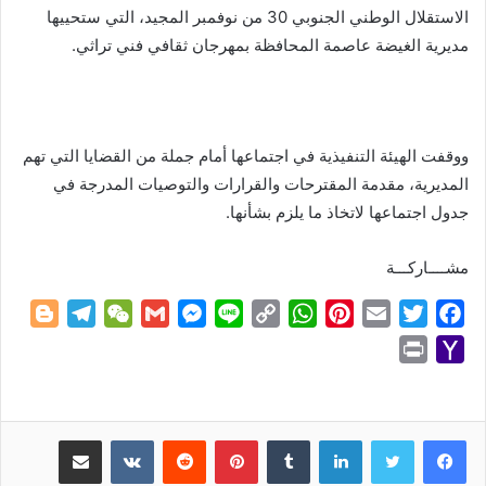
الاستقلال الوطني الجنوبي 30 من نوفمبر المجيد، التي ستحييها
مديرية الغيضة عاصمة المحافظة بمهرجان ثقافي فني تراثي.
ووقفت الهيئة التنفيذية في اجتماعها أمام جملة من القضايا التي تهم
المديرية، مقدمة المقترحات والقرارات والتوصيات المدرجة في
جدول اجتماعها لاتخاذ ما يلزم بشأنها.
مشــــاركـــة
B
T
W
G
M
L
C
W
P
E
T
F
l
e
e
m
e
i
o
h
i
m
w
a
P
Y
o
l
C
a
s
n
p
a
n
a
i
c
r
a
g
e
h
i
s
e
y
t
t
i
t
e
i
h
g
g
a
l
e
L
s
e
l
t
b
n
o
لينكدإن
بينتيريست
مشاركة عبر البريد
e
r
t
n
i
A
r
e
o
t
o
r
a
g
n
p
e
r
o