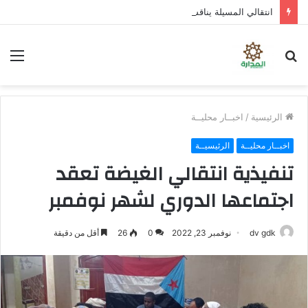
انتقالي المسيلة يناقش استكمال برنامج التصعيد الشعبي
بحث
الق
عن
الرئيسية
/
اخبــار محليــة
اخبــار محليــة
الرئيسيــة
تنفيذية انتقالي الغيضة تعقد
اجتماعها الدوري لشهر نوفمبر
dv gdk
نوفمبر 23, 2022
0
26
أقل من دقيقة