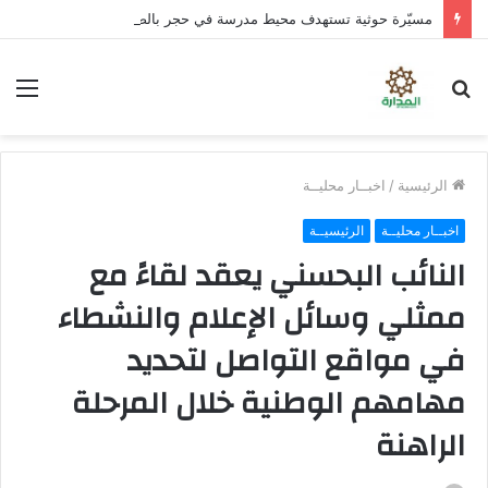
مسيّرة حوثية تستهدف محيط مدرسة في حجر بالضالع دون خسائر
بحث
الق
عن
الرئيسية
/
اخبــار محليــة
اخبــار محليــة
الرئيسيــة
النائب البحسني يعقد لقاءً مع
ممثلي وسائل الإعلام والنشطاء
في مواقع التواصل لتحديد
مهامهم الوطنية خلال المرحلة
الراهنة