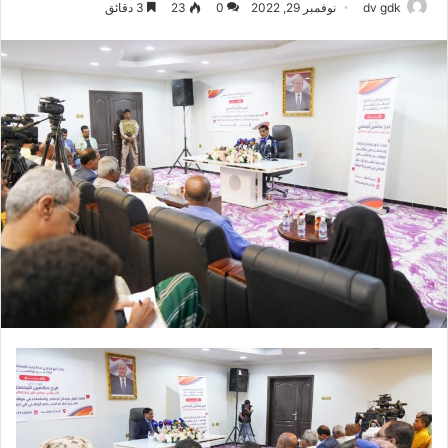
dv gdk
نوفمبر 29, 2022
0
23
3 دقائق