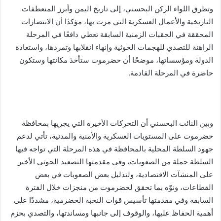
وتطرق اللواء الركن البحسني، إلى تاريخ اليمن وأبرز المنعطفات
التاريخية والأعمال العسكرية التي مرت بها، مؤكدًا أن الانتصارات
المحققة في الحقبات الزمنية السابقة تعطي دافعًا في المرحلة
الراهنة للتصدي للهجمات الحوثية وإنهاء انقلابها وتمردها، واستعادة
الدولة ومؤسساتها، موضحًا أن حضرموت ستأخذ مكانتها وستكون
حاضرة في المرحلة القادمة.
وبين النائب البحسني أن التحركات الأخيرة التي يجريها بمحافظة
حضرموت على المستويات العسكرية والأمنية والمدنية، تأتي لدعم
جهود السلطة المحلية بالمحافظة في هذه المرحلة التي تواجه فيها
السلطة جملة من الصعوبات، وفي مقدمتها التصعيد الحوثي الأخير
على المنشآت الاقتصادية، ولتذليل بعض الصعوبات في بعض
القطاعات، ونوّه بما تحقق لحضرموت من منجزات خلال الفترة
السابقة وفي مقدمتها تأسيس قوات النخبة الحضرمية، مشددًا على
أهمية الحفاظ عليها، والوقوف إلى جانبها ومساندتها، والتصدي بحزم