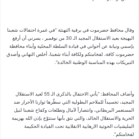
وقال محافظ حضرموت في برقية التهنئة “في غمرة احتفالات شعبنا
البهيجة بعيد الاستقلال المجيد الـ 30 من نوفمبر ، يسرني أن أرفع
بإسمي ونيابة عن أخواني في قيادة السلطة المحلية وأبناء محافظة
حضرموت كافة، لفخامتكم ولكافة أبناء شعبنا، أخلص التهاني وأصدق
التبريكات بهذه المناسبة الوطنية الخالدة”.
وأضاف المحافظ: “يأتي الاحتفال بالذكرى الـ 55 لعيد الاستقلال
المجيد، تجسيداً للملاحم البطولية التي سطّرها ثوارنا الأحرار ضد
المستعمر البريطاني، وانتصاراً لآمال وتطلعات وكفاح شعبنا لنيل
الحرية والاستقلال الخالد، والتي نثق بأنها ستتوّج بإذن الله بهزيمة
المليشيات الحوثية الارهابية الانقلابية تحت القيادة الحكيمة
لفخامتكم”.