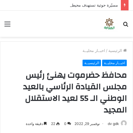
مسيّرة حوثية تستهدف محيط مدرسة في حجر بالضالع دون خسائر
بحث
الق
عن
الرئيسية
/
اخبــار محليــة
اخبــار محليــة
الرئيسيــة
محافظ حضرموت يهنئ رئيس
مجلس القيادة الرئاسي بالعيد
الوطني الـ 55 لعيد الاستقلال
المجيد
dv gdk
نوفمبر 29, 2022
0
22
دقيقة واحدة