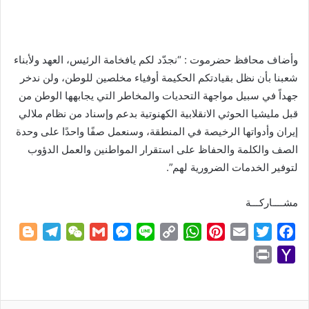
وأضاف محافظ حضرموت : “نجدّد لكم يافخامة الرئيس، العهد ولأبناء
شعبنا بأن نظل بقيادتكم الحكيمة أوفياء مخلصين للوطن، ولن ندخر
جهداً في سبيل مواجهة التحديات والمخاطر التي يجابهها الوطن من
قبل مليشيا الحوثي الانقلابية الكهنوتية بدعم وإسناد من نظام ملالي
إيران وأدواتها الرخيصة في المنطقة، وسنعمل صفًا واحدًا على وحدة
الصف والكلمة والحفاظ على استقرار المواطنين والعمل الدؤوب
لتوفير الخدمات الضرورية لهم”.
مشــــاركـــة
B
T
W
G
M
L
C
W
P
E
T
F
l
e
e
m
e
i
o
h
i
m
w
a
P
Y
o
l
C
a
s
n
p
a
n
a
i
c
r
a
g
e
h
i
s
e
y
t
t
i
t
e
i
h
g
g
a
l
e
L
s
e
l
t
b
n
o