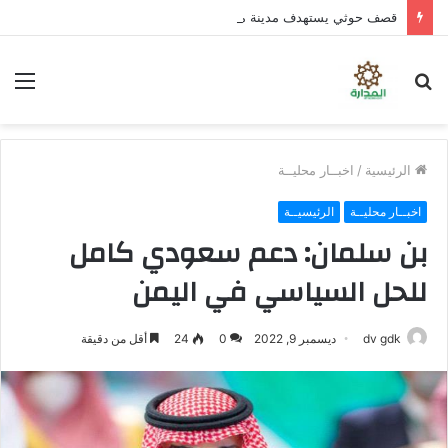
قصف حوثي يستهدف مدينة مأرب بعدد من الصواريخ والمسيّرات
بحث
الق
عن
الرئيسية
/
اخبــار محليــة
اخبــار محليــة
الرئيسيــة
بن سلمان: دعم سعودي كامل
للحل السياسي في اليمن
dv gdk
ديسمبر 9, 2022
0
24
أقل من دقيقة