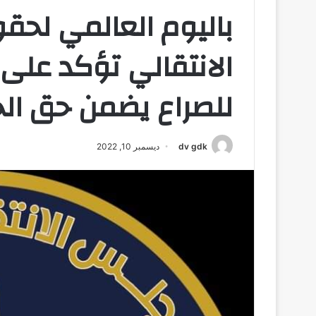
باليوم العالمي لحقو
الانتقالي تؤكد عل
للصراع يضمن حق الج
dv gdk
ديسمبر 10, 2022