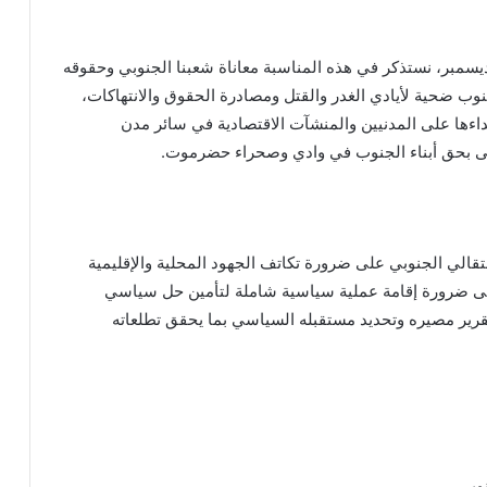
ا العالم يحتفل باليوم العالمي لحقوق الإنسان، 10 ديسمبر، نستذكر في هذه المناسبة معاناة شعبنا الجنوبي وحقوقه
ال شعبنا في الجنوب ضحية لأيادي الغدر والقتل ومصادرة الحقوق والانتهاكات،
اءها على المدنيين والمنشآت الاقتصادية في سائر مدن
لى بحق أبناء الجنوب في وادي وصحراء حضرموت.
قالي الجنوبي على ضرورة تكاتف الجهود المحلية والإقليمية
لى ضرورة إقامة عملية سياسية شاملة لتأمين حل سياسي
ير مصيره وتحديد مستقبله السياسي بما يحقق تطلعاته
نوبي