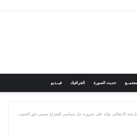
ن يواجه خطر العودة إلى صراع واسع النطاق
جتمــع
حديث الصورة
الجرافيك
فيــديو
 خارجية الانتقالي تؤكد على ضرورة حل سياسي للصراع يضمن حق الجنوب