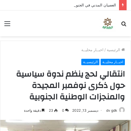
العصيان المدني في الجنوب .. تصعيد شعبي واسع لتوفير الخدمات ورفض سياسات الوصاية
بحث
الق
عن
الرئيسية
/
اخبــار محليــة
اخبــار محليــة
الرئيسيــة
انتقالي لحج ينظم ندوة سياسية
حول ذكرى نوفمبر المجيدة
والمنجزات الوطنية الجنوبية
dv gdk
ديسمبر 13, 2022
0
23
دقيقة واحدة