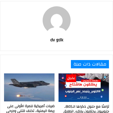
l
dv gdk
مقالات ذات صلة
ضربات أمريكية للمرة الأولى على
تزامنًا مع حلول ذكراها الـ(60)..
ريمة اليمنية.. تخلف قتلى وجرحى
جنوبيون يحتفون بذكرى انطلاق