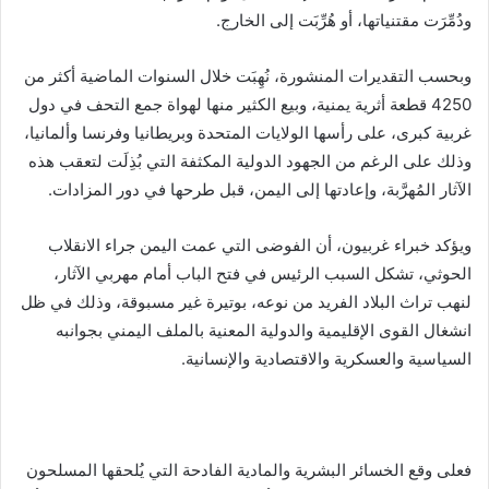
ودُمِّرَت مقتنياتها، أو هُرِّبَت إلى الخارج.
وبحسب التقديرات المنشورة، نُهِبَت خلال السنوات الماضية أكثر من
4250 قطعة أثرية يمنية، وبيع الكثير منها لهواة جمع التحف في دول
غربية كبرى، على رأسها الولايات المتحدة وبريطانيا وفرنسا وألمانيا،
وذلك على الرغم من الجهود الدولية المكثفة التي بُذِلَت لتعقب هذه
الآثار المُهرَّبة، وإعادتها إلى اليمن، قبل طرحها في دور المزادات.
ويؤكد خبراء غربيون، أن الفوضى التي عمت اليمن جراء الانقلاب
الحوثي، تشكل السبب الرئيس في فتح الباب أمام مهربي الآثار،
لنهب تراث البلاد الفريد من نوعه، بوتيرة غير مسبوقة، وذلك في ظل
انشغال القوى الإقليمية والدولية المعنية بالملف اليمني بجوانبه
السياسية والعسكرية والاقتصادية والإنسانية.
فعلى وقع الخسائر البشرية والمادية الفادحة التي يُلحقها المسلحون