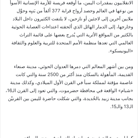
الانقلابيون بمقدرات اليمن، ما أوقعه فريسة للأزمة الإنسانية الأسوأ
من نوعها في العالم وحصد أرواح قرابة 377 ألفاً من بَنيِه وحوَّل
ملايين آخرين إلى لاجئين أو نازحين، لا يلتفت الكثيرون داخل البلاد
وخارجها، إلى الدمار الهائل الذي ألحقته اعتداءات العصابة الحوثية
بالكثير من المواقع الأثرية التي يُدرج بعضها على قائمة التراث
العالمي التي تعدها منظمة الأمم المتحدة للتربية والعلوم والثقافة
«اليونيسكو».
ومن بين أشهر المعالم التي دمرها العدوان الحوثي، مدينة صنعاء
القديمة، المأهولة بالسكان منذ أكثر من 2500 سنة والتي كانت
عاصمة مؤقتة لمملكة سبأ في القرن الأول الميلادي، وكذلك مدينة
«شبام» الواقعة في محافظة حضرموت، والتي تعود إلى القرن الـ16،
بجانب مدينة زبيد بالحُديدة، والتي شكلت حاضرة لليمن بين القرنيْن
الـ13 والـ15.
كما لم يتورع الحوثيون عن إضرام النيران في بعض المواقع