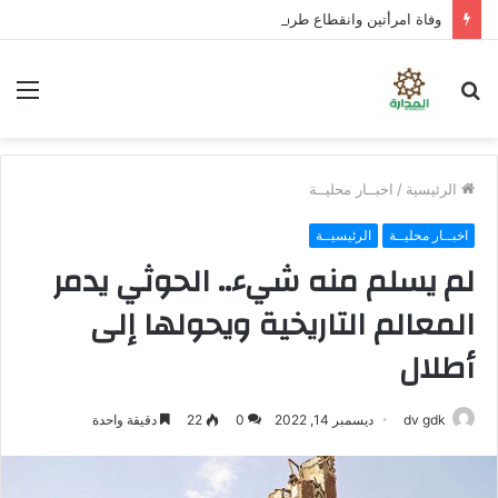
وفاة امرأتين وانقطاع طرق وغرق مركبات إثر سيول تضرب صنعاء
بحث
الق
عن
الرئيسية
/
اخبــار محليــة
اخبــار محليــة
الرئيسيــة
لم يسلم منه شيء.. الحوثي يدمر
المعالم التاريخية ويحولها إلى
أطلال
dv gdk
ديسمبر 14, 2022
0
22
دقيقة واحدة