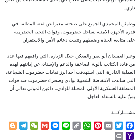
ناري..
وطمئن المحمدي الجميع على صحته، معبرا عن ثقته المطلقة في
قدرة الأجهزة الأمنية بساحل حضرموت، وقوات النخبة الحضرمية
على متابعة الجناة وضبطهم وتثبيت دعائم الأمن والاستقرار.
وعبر العميدان أبو نصر والمعكر، خلال الزيارة، التي رافقهم فيها عدد
من قادة الكتائب بألوية الصاعقة والدعم والإسناد، عن إدانتهم لهذه
العملية الغادرة، التي استهدفت أحد أبرز قيادات حضرموت الشجاعة،
التي ساندت الانتفاضة الشعبية بوادي وصحراء حضرموت ضد قوات
المنطقة العسكرية الأولى المحتلة للوادي.. داعين المولى تعالى أن
يمنَّ عليه بالشفاء العاجل.
مشــــاركـــة
B
T
W
G
M
L
C
W
P
E
T
F
l
e
e
m
e
i
o
h
i
m
w
a
P
Y