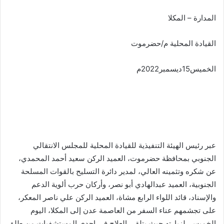
المدارة – المكلا
القيادة المحلية م/حضرموت
الخميس15ديسمبر2022م
عبر رئيس الهيئة التنفيذية للقيادة المحلية للمجلس الانتقالي
الجنوبي بمحافظة حضرموت، العميد الركن سعيد أحمد المحمدي،
عن شكره وتثمينه العالي، لمدير دائرة التسليح بالقوات المسلحة
الجنوبية، العميد عبدالهادي أبو نصر، وأركان حرب ألوية الدعم
والإسناد، قائد اللواء الرابع مشاة، العميد الركن علي ناصر المعكر،
على تجشمهم عناء السفر من العاصمة عدن إلى المكلا، اليوم
الخميس، لزيارته حيث يتلقى العلاج في إحدى المستشفيات من طلق