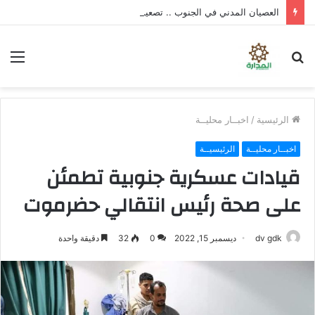
العصيان المدني في الجنوب .. تصعيد شعبي واسع لتوفير الخدمات ورفض سياسات الوصاية
بحث
الق
عن
الرئيسية
/
اخبــار محليــة
اخبــار محليــة
الرئيسيــة
قيادات عسكرية جنوبية تطمئن
على صحة رئيس انتقالي حضرموت
dv gdk
ديسمبر 15, 2022
0
32
دقيقة واحدة