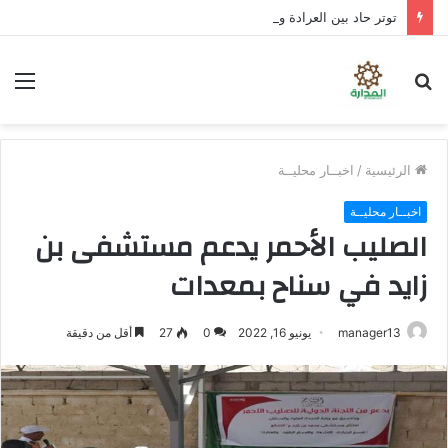
توتر حاد بين العرادة ووزير الدفاع عقب انهيار دفاعات العبر والرويك والثنية.. وتحذيرات من سقوط مدينة مأرب إذا شن الحوثيون هجومًا واسعًا
بحث
الق
عن
الرئيسية
/
اخبــار محليــة
اخبــار محليــة
الصليب الأحمر يدعم مستشفى بن
زايد في سناح بمعدات
manager13
يونيو 16, 2022
0
27
أقل من دقيقة