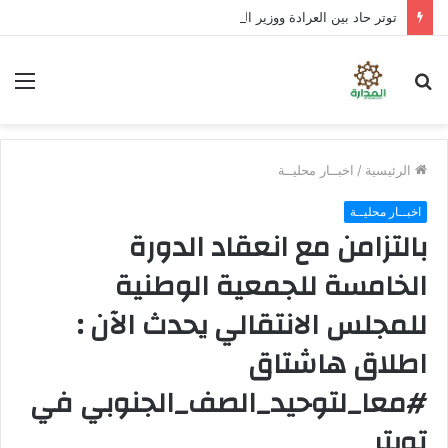
توتر حاد بين العرادة ووزير الدفاع عقب انهيار دفاعات العبر والرويك والثنية.. وتحذيرات من سقوط مدينة مأرب إذا شن الحوثيون هجومًا واسعًا
بحث
الق
عن
الرئيسية
/
اخبــار محليــة
اخبــار محليــة
بالتزامن مع انعقاد الدورة
الخامسة للجمعية الوطنية
للمجلس الانتقالي يحدث الآن :
اطلاق هاشتاق
#معا_لتوحيد_الصف_الجنوبي في
تويتر