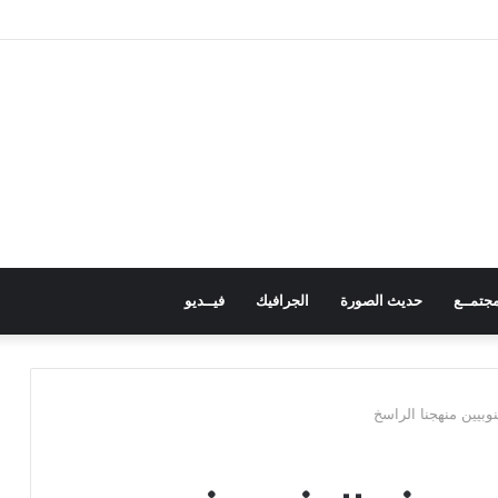
ش استكمال برنامج التصعيد الشعبي
جتمــع
حديث الصورة
الجرافيك
فيــديو
وبيين منهجنا الراسخ