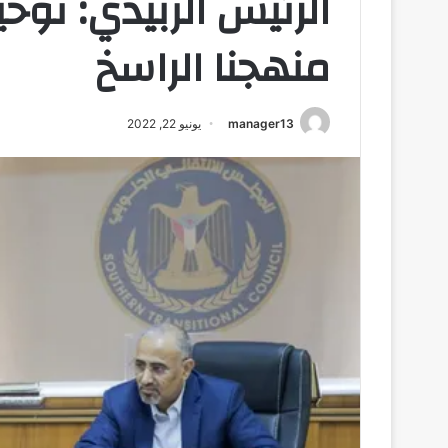
الرئيس الزُبيدي: توح
منهجنا الراسخ
manager13
يونيو 22, 2022