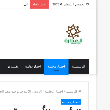
انتقالي المسيلة يناق
الخميس, أغسطس 6 2026
أخبار عاجلة
الرئيسيــة
اخبــار محليـة
اخبـار دوليـة
تقـــارير
م
الرئيسية
/
اخبــار محليــة
/
الرئيس الزُبيدي: توحيد صف الجن
اخبــار محليــة