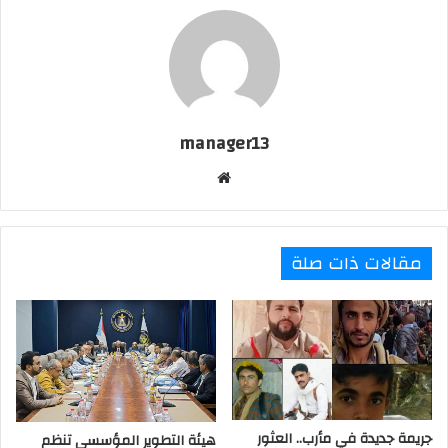
manager13
موقع
الويب
مقالات ذات صلة
جريمة جديدة في مأرب.. العثور
هيئة التطوير المؤسسي تنظم