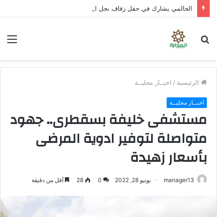
الحالمي يشارك في حفل زفاف نجل الشهيد علي قاسم شريبة ويؤكد الوفاء لتضحيات الشهداء
بحث
الق
عن
الرئيسية
/
اخبــار محليــة
اخبــار محليــة
مستشفى خليفة بسقطرى.. جهود
متواصلة لتوفير ادوية المرضى
بأسعار زهيدة
manager13
يونيو 28, 2022
0
28
أقل من دقيقة