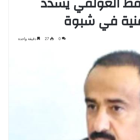
افظ العولقي يشدد
منية في شبوة
0
27
دقيقة واحدة