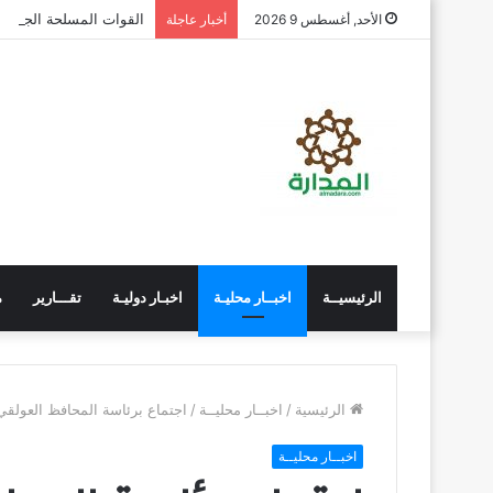
القوات المسلحة الجنوبية
الأحد, أغسطس 9 2026
أخبار عاجلة
الرئيسيــة
اخبــار محليـة
اخبـار دوليـة
تقـــارير
م
الرئيسية
/
اخبــار محليــة
/
اجتماع برئاسة المحافظ العولقي
اخبــار محليــة