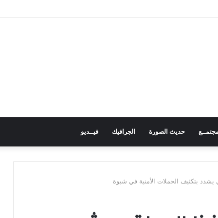
 تدكُّ بالطائرات المسيرة ثكنات وآليات حوثية شمال الضالع
جتمــع
حديث الصورة
الجرافيك
فيــديو
 يشدد بتكثيف الحملات الأمنية في شبوة