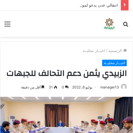
انتقالي عدن يدعو لمواصلة العصيان المدني لليوم الثالث على التوالي
بحث
الق
عن
الرئيسية
/
اخبــار محليــة
اخبــار محليــة
الزبيدي يثمن دعم التحالف للجبهات
manager13
يوليو 6, 2022
0
31
أقل من دقيقة