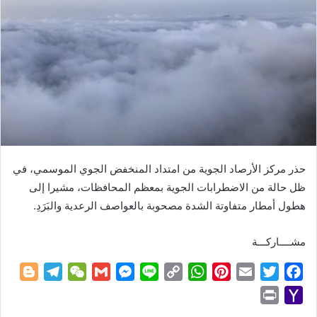
حذر مركز الأرصاد الجوية من امتداد المنخفض الجوي الموسمي، في
ظل حالة من الاضطرابات الجوية بمعظم المحافظات، مشيرا إلى
هطول أمطار متفاوتة الشدة مصحوبة بالعواصف الرعدية والبَرَدِ.
مشــــاركـــة
B
T
W
G
M
L
C
W
P
E
T
F
l
e
e
m
e
i
o
h
i
m
w
a
P
Y
o
l
C
a
s
n
p
a
n
a
i
c
r
a