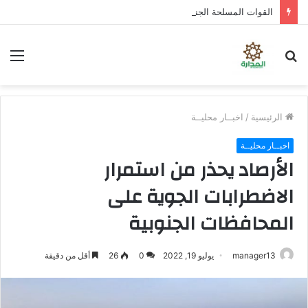
القوات المسلحة الجنوبية تدكُّ بالطائرات المسيرة ثكنات وآليات حوثية شمال الضالع
بحث
الق
عن
الرئيسية
/
اخبــار محليــة
اخبــار محليــة
الأرصاد يحذر من استمرار
الاضطرابات الجوية على
المحافظات الجنوبية
manager13
يوليو 19, 2022
0
26
أقل من دقيقة