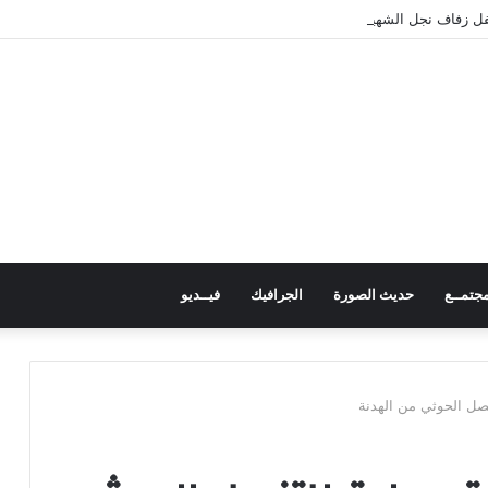
 زفاف نجل الشهيد علي قاسم شريبة ويؤكد الوفاء لتضحيات الشهداء
جتمــع
حديث الصورة
الجرافيك
فيــديو
نصل الحوثي من الهدنة