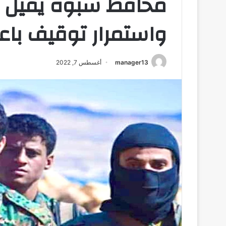
محافظ شبوة يقيل “
واستمرار توقيف باع
manager13
أغسطس 7, 2022