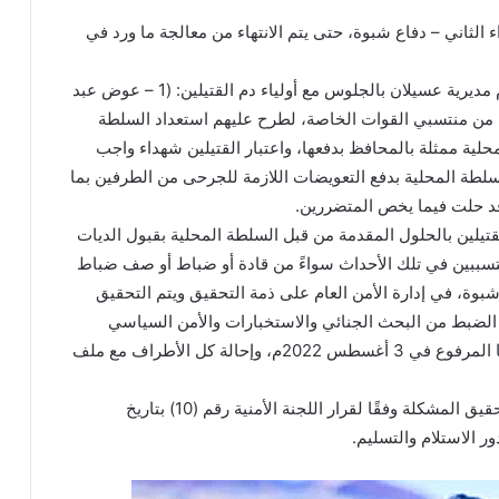
ء الثاني – دفاع شبوة، حتى يتم الانتهاء من معالجة ما ورد في
وكلف المحافظ وفقا للمادة الرابعة من القرار مدير عام مديرية عسيلان بالجلوس مع أولياء دم القتيلين: (1 – عوض عبد
ر عيضة النجار) من منتسبي القوات الخاصة، لطرح عليهم استعداد السلطة
لية ممثلة بالمحافظ بدفعها، واعتبار القتيلين شهداء واجب
سلطة المحلية بدفع التعويضات اللازمة للجرحى من الطرفين بما
 قد حلت فيما يخص المتضررين.
قتيلين بالحلول المقدمة من قبل السلطة المحلية بقبول الديات
لمشاركين والمتسببين في تلك الأحداث سواءً من قادة أو ضباط أو صف ضباط
 شبوة، في إدارة الأمن العام على ذمة التحقيق ويتم التحقيق
 الضبط من البحث الجنائي والاستخبارات والأمن السياسي
والأمن القومي، وفقًا لمقترح لجنة التحقيق في تقريرها المرفوع في 3 أغسطس 2022م، وإحالة كل الأطراف مع ملف
ونصت المادة السادسة بتكليف رئيس وأعضاء لجنة التحقيق المشكلة وفقًا لقرار اللجنة الأمنية رقم (10) بتاريخ