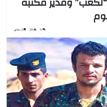
لكعب” ومدير مكتبه
وم
0
29
2 دقائق