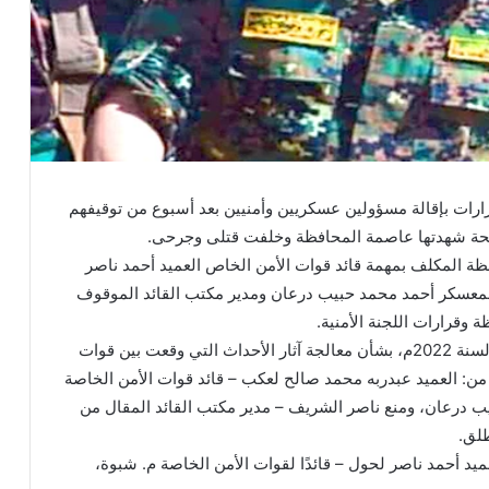
ات بإقالة مسؤولين عسكريين وأمنيين بعد أسبوع من توقيفهم
حة شهدتها عاصمة المحافظة وخلفت قتلى وجرحى.
ظة المكلف بمهمة قائد قوات الأمن الخاص العميد أحمد ناصر
معسكر أحمد محمد حبيب درعان ومدير مكتب القائد الموقوف
وقرارات اللجنة الأمنية.
وجاءت المادة الأولى من قرار محافظ شبوة رقم (29) لسنة 2022م، بشأن معالجة آثار الأحداث التي وقعت بين قوات
 من: العميد عبدربه محمد صالح لعكب – قائد قوات الأمن الخاصة
ب درعان، ومنع ناصر الشريف – مدير مكتب القائد المقال من
لق.
ميد أحمد ناصر لحول – قائدًا لقوات الأمن الخاصة م. شبوة،