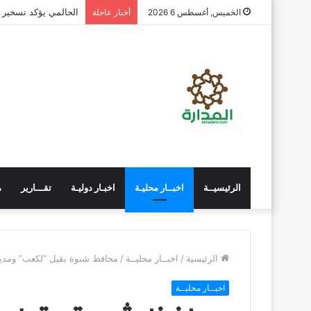
الحالمي يؤكد تسخير ا
الخميس, أغسطس 6 2026
أخبار عاجلة
الرئيسيــة
اخبــار محليـة
اخبـار دوليـة
تقـــارير
م
الرئيسية
/
اخبــار محليــة
/
محافظ شبوة يقيل “لكعب” ومدير
اخبــار محليــة