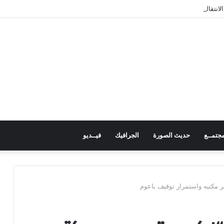
لانتقالي كافة الوسائل للإفراج عن المعتقلين
جتمــع
حديث الصورة
الجرافيك
فيــديو
 مكتبه واستمرار توقيف باعوم