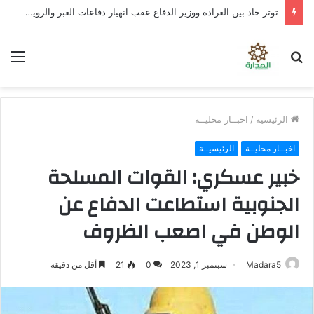
توتر حاد بين العرادة ووزير الدفاع عقب انهيار دفاعات العبر والرويك والثنية.. وتحذيرات من سقوط مدينة مأرب إذا شن الحوثيون هجومًا واسعًا
بحث
الق
عن
الرئيسية
/
اخبــار محليــة
اخبــار محليــة
الرئيسيــة
خبير عسكري: القوات المسلحة
الجنوبية استطاعت الدفاع عن
الوطن في اصعب الظروف
Madara5
سبتمبر 1, 2023
0
21
أقل من دقيقة