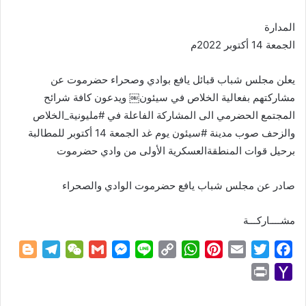
المدارة
الجمعة 14 أكتوبر 2022م
يعلن مجلس شباب قبائل يافع بوادي وصحراء حضرموت عن
مشاركتهم بفعالية الخلاص في سيئون￼ ويدعون كافة شرائح
المجتمع الحضرمي الى المشاركة الفاعلة في ‎#مليونية_الخلاص
والزحف صوب مدينة ‎#سيئون يوم غد الجمعة 14 أكتوبر للمطالبة
برحيل قوات المنطقةالعسكرية الأولى من وادي حضرموت
صادر عن مجلس شباب يافع حضرموت الوادي والصحراء
مشــــاركـــة
B
T
W
G
M
L
C
W
P
E
T
F
l
e
e
m
e
i
o
h
i
m
w
a
P
Y
o
l
C
a
s
n
p
a
n
a
i
c
r
a
g
e
h
i
s
e
y
t
t
i
t
e