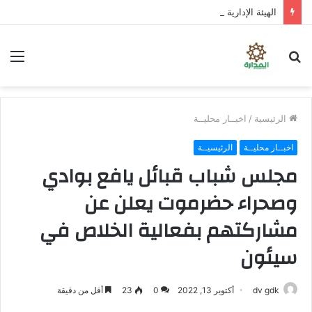
الهيئة الإدارية للجمعية الوطنية تؤكد المضي في عملية التصعيد وتناقش مستجدات الأوضاع السياسية
بحث
الق
عن
الرئيسية
/
اخبــار محليــة
اخبــار محليــة
الرئيسيــة
مجلس شباب قبائل يافع بوادي
وصحراء حضرموت يعلن عن
مشاركتهم بفعالية الخلاص في
سيئون
dv gdk
أكتوبر 13, 2022
0
23
أقل من دقيقة