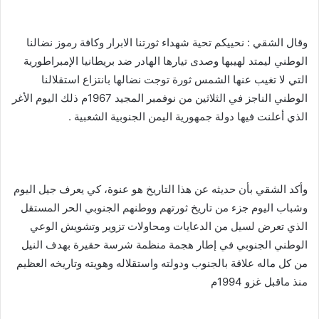
وقال الشقي : نحييكم تحية شهداء ثورتنا الابرار وكافة رموز نضالنا
الوطني ليمتد لهيبها وصدى تيارها الهادر ضد بريطانيا الإمبراطورية
التي لا تغيب عنها الشمس ثورة توجت نضالها بانتزاع استقلالنا
الوطني الناجز في الثلاثين من نوفمبر المجيد 1967م ذلك اليوم الأغر
الذي أعلنت فيها دولة جمهورية اليمن الجنوبية الشعبية .
وأكد الشقي بأن حديثه عن هذا التاريخ هو عنوة، كي يعرف جيل اليوم
وشباب اليوم جزء من تاريخ ثورتهم ووطنهم الجنوبي الحر المستقل
الذي تعرض لسيل من الدعايات ومحاولات تزوير وتشويش الوعي
الوطني الجنوبي في إطار هجمة منظمة شرسة حقيرة بهدف النيل
من كل ماله علاقة بالجنوب ودولته واستقلاله وهويته وتاريخه العظيم
منذ ماقبل غزو 1994م