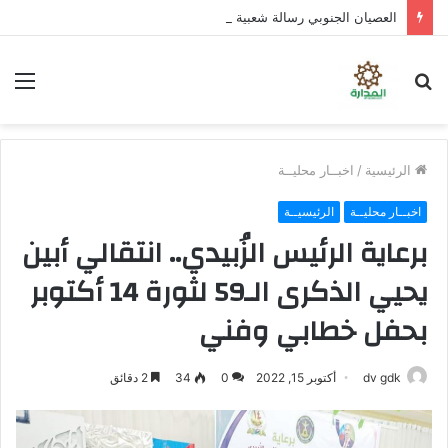
العصيان الجنوبي رسالة شعبية تتجاوز الخدمات
بحث
الق
عن
الرئيسية
/
اخبــار محليــة
اخبــار محليــة
الرئيسيــة
برعاية الرئيس الزُبيدي.. انتقالي أبين
يحيي الذكرى الـ59 لثورة 14 أكتوبر
بحفل خطابي وفني
dv gdk
أكتوبر 15, 2022
0
34
2 دقائق