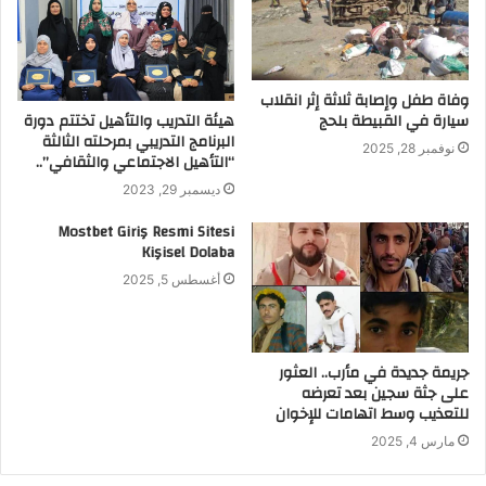
وفاة طفل وإصابة ثلاثة إثر انقلاب
سيارة في القبيطة بلحج
هيئة التدريب والتأهيل تختتم دورة
البرنامج التدريبي بمرحلته الثالثة
نوفمبر 28, 2025
“التأهيل الاجتماعي والثقافي”..
ديسمبر 29, 2023
Mostbet Giriş Resmi Sitesi
Kişisel Dolaba
أغسطس 5, 2025
جريمة جديدة في مأرب.. العثور
على جثة سجين بعد تعرضه
للتعذيب وسط اتهامات للإخوان
مارس 4, 2025