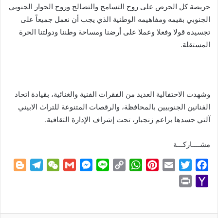
حريصة كل الحرص على روح التسامح والتصالح وروح الحوار الجنوبي
الجنوبي بقيمه ومفاهيمه الوطنية الذي يجب أن نعمل جميعاً على
تجسيده قولا وفعلا وعملا على أرضنا ومساحة وطننا ودولتنا الحرة
المستقلة.
وشهدت الاحتفالية العديد من الفقرات الفنية والغنائية، بقيادة اتحاد
الفنانين الجنوبيين بالمحافظة، والرقصات المتنوعة للتراث الابيني
آلتي جسدها براعم زنجبار، تحت إشراف الإدارة الثقافية.
مشــــاركـــة
B
T
W
G
M
L
C
W
P
E
T
F
l
e
e
m
e
i
o
h
i
m
w
a
P
Y
o
l
C
a
s
n
p
a
n
a
i
c
r
a
g
e
h
i
s
e
y
t
t
i
t
e
i
h
g
g
a
l
e
L
s
e
l
t
b